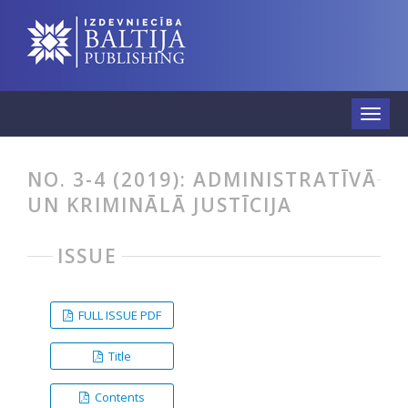
NO. 3-4 (2019): ADMINISTRATĪVĀ
UN KRIMINĀLĀ JUSTĪCIJA
ISSUE
FULL ISSUE PDF
Title
Contents