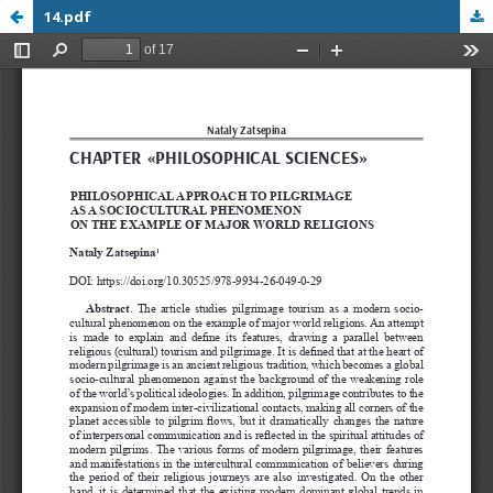
14.pdf