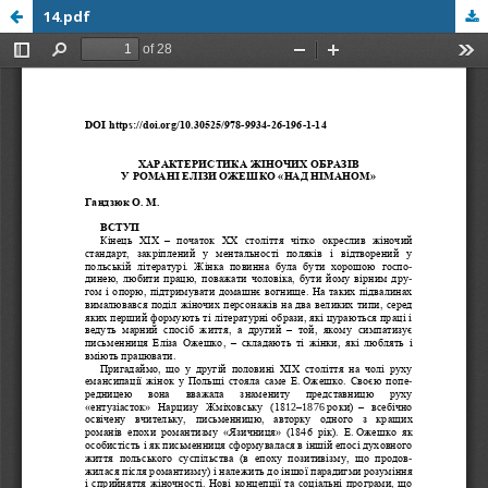
14.pdf