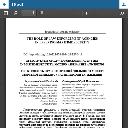
16.pdf