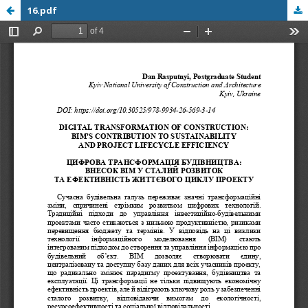
16.pdf