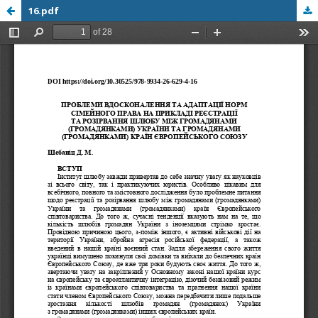
16.pdf