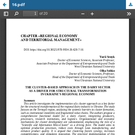
16.pdf