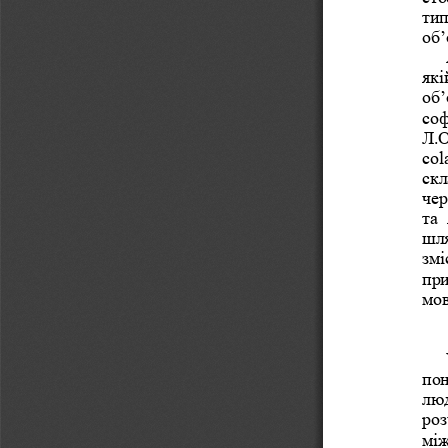
тип
об’
які
об’
соф
Л.О
col
скл
чер
та 
шля
змі
при
мо
пон
люд
роз
між