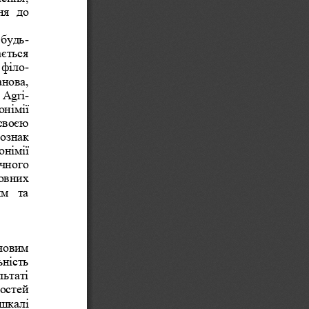
я  до 
 будь
-
єтьс
я 
 філо
-
анова, 
  Agri
-
онімії 
своєю 
ознак 
онімії 
чного 
овних 
м  та 
човим 
ьність 
ьтаті 
остей 
шкалі 