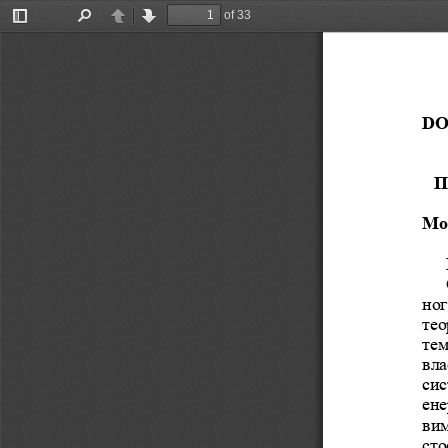
of 33
Toggle
Find
Previous
Next
Sidebar
DOI
П
Мо
ног
тео
тем
вла
сис
ене
ви
сто