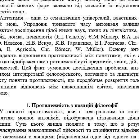
ології  мовних  фо
рм  залежно  від  способів  їх  відношенн
єктів тощо.
Антонімія 
–
одна  із  семантичних  універсалій,  вл
астивих 
й  мові.  Упродовж  тривалого  часу  антонімія  залиша
єктом дослідже
ння цілої низки наук, таких як лінгвістика,
ія,  логіка,  пс
ихологія  (Я.І.
Гельблу,  Є.М.
Міллер,  В.А.
Ів
.
Новіков,  Н.В.
Векуа,  К.В.
Тараненко,  Е.І.
Роді
чева,  Chr.
a,  E.  Agricola,  Chr.  Römer,  W.  Müller).  Основу  а
нт
адають 
відношення протилежності між  поняттями, які є 
гою відображен
ням протилежної суті предметів, явищ, дій, 
 якостей.  Цей  факт  зумовлює  дослідження  проблеми 
ант
хом  інтерпретації  філософського,  логічного  та  лінгвісти
сту понятт
я протилежності, що  передбачає  розкриття гол
нципів  відношень
між  навколишнім  світом,  мислення
вою.
1.
Протилежність з позицій філософії
У  понятті  протиле
жності,  яке  є  центральним  та  клю
яттям  мовної  антонімії,  від
ображена  пізнавальн
а  діял
ини.  Суть  цього  явища  полягає  в  тому,  що  в  резул
членування навколишньої дійсності та сприйняття відмінн
  окремими її яв
ищами (віддаленим
и одне від  одного на 