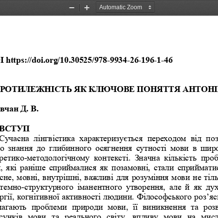
Zoom
Zoom
Out
In
 https:
//doi.org/10.30525/978
-
99
34
-
26
-
196
-
1
-
46
РОТИЛЕЖНІСТЬ ЯК КЛЮЧОВЕ ПОНЯТТЯ АНТОНІ
вчан 
Д.
В.
ВСТУП
Сучасн
а  лінгвістика  характеризується  переходом  від  по
о  знання  до 
глибинного  осягнення  сутності  мови  в  шир
ретико
-
методологічному  контексті.  Значна  кількість 
проб
, які раніше сприймалися як  позамовні, стали сприймати
сне, мовні
, внутрішні, важливі для розуміння мови не тіль
темно
-
струк
турного  іманентного  утворення,  але  й  як  ду
ргії, когнітивної активності людини. Філософського
роз’яс
ма
гають  проблеми  природи  мови,  її  виникнення  та  роз
сунків  мови
та  реального  світу,  впливу  мови  на  мисл