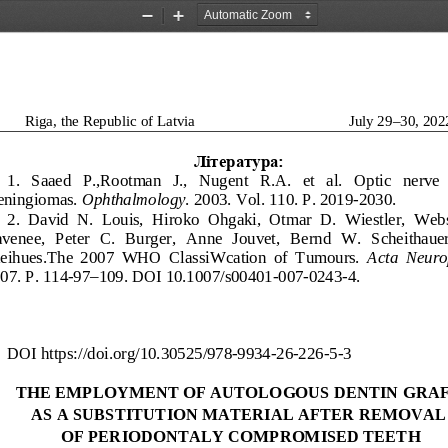
Zoom
Zoom
Out
In
Riga, the Republic of Latvia                                         July 29
–30, 202
Література:
1. 
Saaed
   P.,Rootman
   J., 
Nugent
   R.A.   et   al.   Optic   nerve 
ningiomas
. 
Ophthalmology
. 2003. Vol. 110. P. 2019-
2030.
2.  David  N.  Louis,  Hiroko  Ohgaki,  Otmar  D.  Wiestler,  We
b
venee,  Peter  C.  Burger,  Anne  Jouvet,  Bernd  W.  Scheithauer,
eihues.The  2007  WHO  ClassiWcation  of  Tumours.  
Acta  Neuro
07. P.
 114
-97–
109.
 DOI 10.1007/s00401-
007
-0243-
4. 
DOI https://doi.org/10.30525/
978-
9934-
26-
226-
5-3 
THE EMPLOYMENT OF AU
TOLOGOUS DENTIN GRA
AS A SUBSTITUTI
ON MATERIAL AFTER REMOVAL
 OF PERIODONTALY COMP
ROMISED TEETH