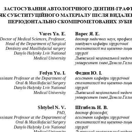
-
ЗАСТОСУВАННЯ АВТОЛОГ
ІЧНОГО ДЕНТИН
ГРАФТ
ЯК СУБСТИТУЦІЙНОГО М
АТЕРІАЛУ ПІСЛЯ ВИДАЛ
Е
ПЕРІОДОНТАЛЬНО СКОМПРОМЕТОВАНИХ ЗУБІ
Vares Yа. E.
Варес Я. Е.
Doctor of Medical Sciences, Professor,
доктор медичних наук, професо
Head of the Department of Surgical 
завідувач кафедри хірургічної 
Dentistry and Maxillofacial surgery 
-
стоматології та щелепно
лицев
Danylo 
Halytsky Lviv National 
хірургії
Medical University
Львівський національний медич
університет імені Данила Гали
Fedyn Yu. I.
Федин Ю. І.
ssistant Pr
ofessor at the Department of 
асистент кафедри хірургічної 
Oral & Maxillofacial Surgery
-
стоматології та щелепно
лицев
Danylo Halytsky L
viv National 
хірургії
Medical University
Львівський національний медич
університет імені Данила Гали
Shtybel N. V.
Штибель Н. В.
PhD, 
доктор філософії, 
ssistant Professor at the Department of 
асистент кафедри хірургічної 
Oral & Maxillofacial Surgery
-
стоматології та щелепно
лицев
Danylo Halytsky Lviv National 
хірургії
Medical University
Львівськ
ий національний медич