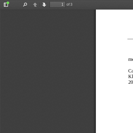
of 3
Toggle
Find
Previous
Next
Sidebar
me
Ca
Kl
20