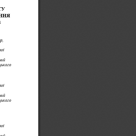
У 
ННЯ 
В
р, 
ої 
ний 
цького
ої 
ний 
цького
ої 
ний 