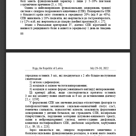
–
болі  мають  функціональний  хара
ктер і лише у 5
10%  пов’язані 
з
органічною причиною [5, с. 58]. 
Одним  із  найпоширеніших  функціональних  захворювань  травної 
системи є синдром подразненого кишечника (СПК). Поширеність СПК 
у більшості країн світу становить в середньому 20% (від 9 до 48%). 
СПК виявляють у 28% пацієнтів, які звертаються до 
гастроентеролога, 
і у 12% осіб, які звертаються до лікарів сімейної практики [6, с. 27].
Згідно  з  Римськими  критеріями  IV,  діагноз  СПК  вірогідний  за 
наявності рецидивного болю в животі в середньому 1 день на тиждень 
88 
Riga, the Republic of Latvia                                         July 29
–30, 2022
упродовж останніх 3 міс, які поєднуються
з 2 або більше наступними 
симптомами:
1) зв’язок з дефекацією;
2) асоціація зі зміною частоти випорожнення;
3) асоціація зі зміною форми (зовнішнього вигляду) випорожнення.
Ці  критерії  дійсні,  якщо  спостерігаються  протягом  останніх 
3 міс від моменту появ
и симптомів за 6 міс до встановлення діагнозу 
[2, с. 1259].
У формуванні СПК має значення декілька етіологічних факторів та 
-
патофізіологічних  механізмів:  соціально
економічний  статус  сім’ї, 
генетична  схильність,  психологічні  аспекти,  можливість  формування 
захворювання  у  дитини  батьками,  що  страждають  СПК,  вісцеральна 
-
гіперчутливість,  порушення  моторики  шлунково
кишкового  тракту, 
-
зміни  в  нейроендокринної  системі,  вегето
судинна  дисфункція, 
концепція  постінфекційного  СПК,  дисбаланс  мікробіоти,  харчування 
[5, 
с. 59; 10, с. 223].
Зараз  вважається  що,  синдром  подразненого  кишечника  є 
біопсихосоціальним функціональним розладом, в основі якого лежить 
-