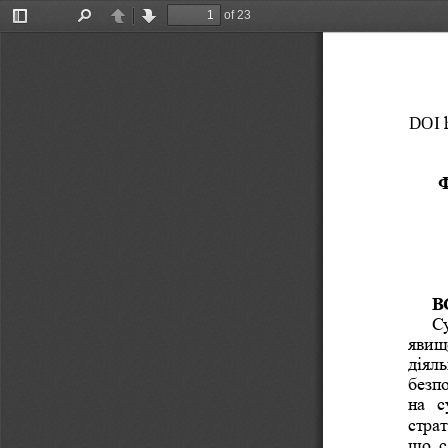
of 23
Toggle
Find
Previous
Next
Sidebar
DOI 
В
Су
явище
діяль
безп
на  с
страт
що  