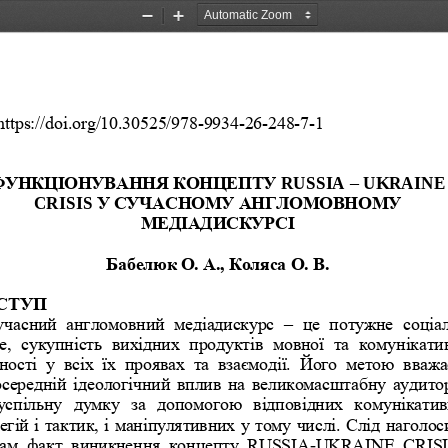
Zoom
Zoom
Out
In
https://doi.org/10.30525/978-9934-26-248-7-1
ФУНКЦІОНУВАННЯ
КОНЦЕПТУ
RUSSIA 
–
UKRAINE
CRISIS 
У
СУЧАСНОМУ
АНГЛОМОВНОМУ
МЕДІАДИСКУРСІ
Бабелюк О. А., Коляса О. В.
СТУП
часний  англомовний  медіадискурс 
–
це  потужне  соціа
,  сукупність  вихідних  продуктів  мовної  та  комунікати
ності  у  всіх  їх  проявах  та  взаємодії.  Його  метою  вваж
осередній ідеологічний вплив на великомасштабну аудитор
успільн
у  думку  за  допомогою  відповідних  комунікатив
егій і тактик, і маніпулятивних у тому числі. Слід наголос
сам  факт  виникнення  концепту  RUSSIA
UKRAINE  CRISIS
-