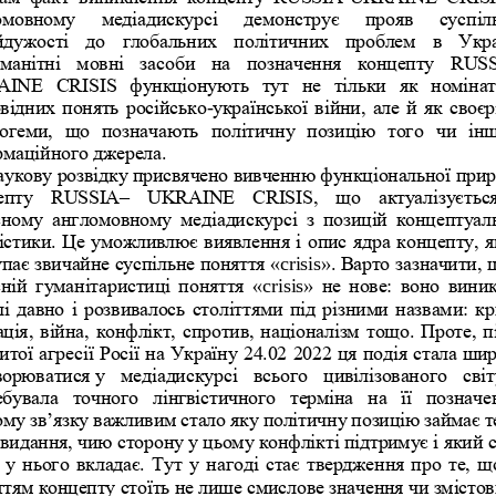
омовному   медіадискурсі   демонструє   прояв   суспіль
йдужості  до  глобальних  по
літичних  проблем  в  Украї
оманітні  мовні  засоби  на  позначення  концепту  RUS
INE  CRISIS  функціонують  тут  не  тільки  як  номінат
відних понять російсько
-
української війни, але й як своєр
огеми,  що  позначають  політичну  позицію  того 
чи  інш
рмаційного джерела.
укову розвідку присвячено вивченню функціональної прир
епту  RUSSIA
–
UKRAINE  CRISIS,  що  актуалізується
ному  англомовному  медіадискурсі  з  позицій  концептуаль
вістики. Це уможливлює виявлення і опис ядр
а концепту, я
пає звичайне суспільне поняття 
«
crisis
»
. Варто зазначити, 
ній  гуманітаристиці  поняття 
«
crisis
»
не  нове:  воно  вини
і давно і розвивалось століттями під різними назвами: кри
ція, війна, конфлікт, спротив, наці
оналізм тощо. Проте, пі
итої агресії Росії на Україну 24.02 2022 ця подія стала
шир
ворюватися
у  медіадискурсі  всього  цивілізованого  світу
бувала  точного  лінгвістичного  терміна  на  її  позначен
ому зв
’
язку важливим стало яку полі
тичну позицію займає те
видання, чию сторону у цьому конфлікті підтримує і який с
 у нього вкладає. Тут у нагоді стає твердження про те, що
тям концепту стоїть не лише смислове значення чи змістов