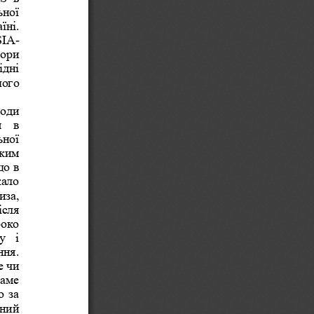
ної 
ні. 
SIA
-
ори 
ідні 
ого 
оди 
  в 
ної 
ким 
що в 
кало 
за, 
сля 
око 
  і 
ня. 
 чи 
аме 
 за 
ний 