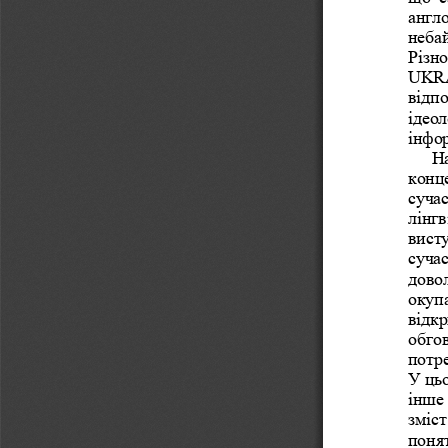
англ
неба
Різн
UKRA
відпо
ідеол
інфо
На
конц
сучас
лінг
висту
сучас
довол
окупа
відкр
обго
потре
У
ць
інше 
зміст
понят