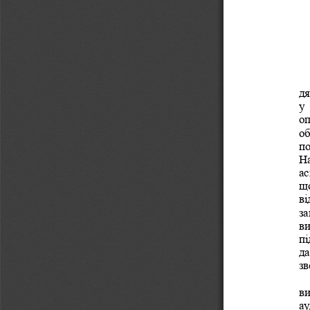
дя
у 
оп
об
по
На
ас
що
ві
за
ви
пі
да
зв
ви
ау