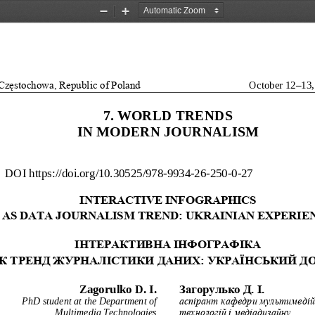
Zoom
Zoom
Out
In
Częstochowa, Republic of Poland
October 12
–
13,
7. WORLD TRENDS 
IN MODERN JOURNALISM
DOI
https://doi.org/10.30525/978
-
9934
-
26
-
250
-
0
-
27
INTERACTIVE INFOGRAP
HICS 
AS DATA JOURNALISM T
REND: UKRAINIAN EXPE
RIE
ІНТЕРАКТИВНА ІНФОГРА
ФІКА 
К ТРЕНД ЖУРНАЛІСТИК
И ДАНИХ: УКРАЇНСЬКИЙ
ДО
Zagorulko D. I.
Загорулько Д. І.
PhD student
at 
the Department of 
аспірант кафедри мультимедій
Multimedia Technologies 
технологій і медіадизайну