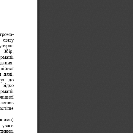
 грома
-
 світу 
улярне 
 Збір, 
рмації 
даних. 
ційної 
 дані, 
уп  до 
 рідко 
рмації 
відної 
масивів 
астіше 
аними) 
 уваги 
тивної 