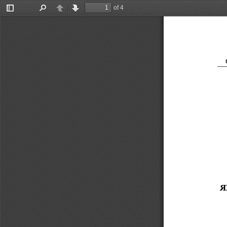
of 4
Toggle
Find
Previous
Next
Sidebar
Я