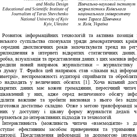
and Media Design
Навчально
-
науковий інститут 
Educational and Scientific Institute of 
журналістики Київського 
Journalism of Taras Shevchenko 
національного університету 
National University
of Kyiv
імені Тараса Шевченка
Kyiv
, 
Ukraine
м. Київ, Україна
Розвиток  інформаційних  технологій  та 
активна  позиція 
нського  суспільства  спонукали  уряди  демократичних  країн 
 середині  двохтисячних  років  започаткувати  тренд  на  рег
рилюднення  в  інтернеті  відкритих  статистичних  даних. 
робка, візуалізація та представлення даних
з цих масивів інфо
родили  новий  напрямок  журналістики 
–
журналістику  
  думку  Т.  Фрайса  цей  напрямок  став  «ліками  від  інформа
иметрії»,  неспроможності  аудиторії  сприймати  та  обробляти 
  надходять  у  величезних  обсягах 
[1]
.  Хо
ча  вільний  дост
дкритих  даних  має  кожен  громадянин,  пересічний  читач 
цікавлений  у  них,  адже  серед  величезного  обсягу  інфо
ділити  важливе  та  зробити  висновки  з  нього  без  відпо
дготовки  достатньо  складно.  Отже  з  метою  трансформ
ації  
них  у  доступну  і  цікаву  форму  журналісти  дедалі  ч
ертаються до інтерактивних підходів та технологій.
Інтерактивність  (можливість  читача  «взаємодіяти»  з  д
ступає  ефективним  засобом  привернення  та  утримання 
диторії.  Пре
дставлення  інформації  за  допомогою  інтерак