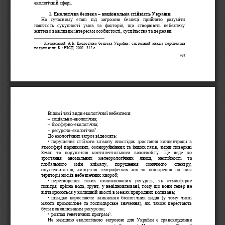
екологічній сфері.
1.
Екологічна безпека 
–
національна стійкість У
країни
На  сучасному  етапі  під  загрозою  безпеці  прийнято  розуміти 
наявність  сукупності  умов  та  факторів,  що  створюють  небезпеку 
життєво важливим інтересам особистості, суспільства та держави.
1
Качинський
А
.
Б
. 
Екологічна
безпека
України
: 
системний
аналіз
перспектив
покращення
. 
К.: НІСД. 2001. 312
с.
63
Відомі такі види екологічної небезпеки:
–
соціально
-
екологічна;
–
біосферно
-
екологічна;
2
–
ресурсно
-
екологічна
.
До екологічних загроз відносять:
•
порушення  стійкого  клімату  внаслідок  зростання  концентрації  в 
атмосфері парникових, озоноруйнівних та інших газів, зміни поверхні 
Землі  та  порушення  к
онтинентального  вологообігу.  Це  веде  до 
зростання   аномальних   метеорологічних   явищ,   нестійкості   та 
глобального   змін   клімату,   порушення   сонячного   спектру, 
опустелювання,  зміщення  географічних  зон  та  поширення  на  нові 
території носіїв небезпечних хвороб;
•
пе
ретворення  таких  поновлюваних  ресурсів,  як  атмосферне 
повітря, прісна вода, ґрунт, у невідновлювані, тому що вони тепер не 
відтворюються у колишній якості в межах природних коливань;
•
швидко  наростаюче  зникнення  біологічних  видів  (у  тому  числі 
мають  проми
слове  та  господарське  значення),  які  також  перестають 
бути поновлюваним ресурсом;
3
•
розпад генетичних програм
.
Не  меншою  екологічною  загрозою  для  України  є  транскордонне 