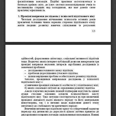
фасилітативна  взаємодія.  Подібні  практики  застосовуються  в 
багатьох країнах світу, де існує система взаємопідтримки учнів та 
наставниц
тва  старших  над  молодшими,  яка  вже  довела  свою 
практичну ефективність.
1.
Провідні напрямки досліджень у психології підліткового віку
Чисельні  дослідження  вітчизняних  психологів  останніх  років 
присвячені головним чином окремим сторонам підліткового етапу 
життя  людини:  розвитку  навичок  спілкування  та  розумових 
121
здібностей, формуванню світогляду, соціальної активності підлітків 
тощо. Водночас аналіз інтернет
-
публікацій дозволяє виокремити три 
провідні  напрямки  наукових  інтересів  зарубіжних  дослідників  із 
зазн
аченої проблеми:
–
дослідження головного мозку підлітків;
–
проблеми дорослішання сучасного підлітка;
–
шляхи вирішення проблем особистісного розвитку підлітків.
Загалом,  провідними  напрямками  досліджень  у  психології 
підліткового віку є:
а) 
вивчення провідної діяльності особистості у підлітковому віці;
б) аналіз соціальної ситуації як середовища розвитку підлітка.
Аналіз існуючих наукових позицій підтвердив відсутність єдиної 
думки   стосовно   основних   аспектів   психологічного   змісту 
підліткового
віку. Така ситуація спостерігається як при визначенні 
провідної  діяльності  цього  вікового  періоду  та  його  центральних 
новоутворень,  так  і  в  питанні  щодо  віднесення  даного  етапу 
онтогенезу до стабільного чи критичного періоду.
Вивчення питання про підлітко
ву кризу та суперечливий характер 
переходу від дитинства до дорослості цілком логічно призвело до 
декларування полярних поглядів зацікавленими науковцями. Наявні 