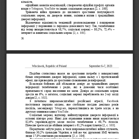
кількість 
офіційних каналів комунікацій, створю
ючи офіційні профілі органів 
влади у 
Telegram
, 
YouTube
та інших соціальних мережах
[2,
c
.
100].
Триваюча  війна  призвела  до  шаленого  зростання  популярності 
соціальних  мереж,  як  джерела  новин,  змінився  вплив  і  традиційних 
джерел інформації. 
Відзначимо  відмі
нність  тенденцій  розповсюдження  і  поширення 
інформації у порівнянні із періодом довоєнного часу. Так, телебачення 
від тепер використовується 
6
8
,7%
, соціальні мережі 
–
80,2%, 72,4% 
–
інтернет за винятком соціальних мереж
[2,
c
.
101]
. 
36
Wloclawek, Republic of Poland         
September 6
–
7
,
202
3
Подібна 
статистика  вказує  на  зростання  потреби  у  використанні 
більш  оперативних  джерел  інформації,  однак  цьому  є  і  протилежний 
ефект, що призводить до зростання споживання дезінформації.
Ескалація  бойових  дій  збільшили  довіру  до  традиційних  джерел 
інформації  телеб
ачення  і  радіо,  які  в  довоєнні  часи  особливої 
прихильності  серед  населення  не  мали.  Довіра  до  соціальних  мереж 
зросла на 6%, а загалом, соціальні мережі перебувають на 2
-
му місці 
довіри
[2,
c
.
102]
. 
З   початком   широкомасштабної   російської   агресії, 
Facebook
поступився  першим  місцем,  яке  стабільно  посідав  декілька  років 
поспіль,  месенджеру 
Telegram
,  перемістившись  на  трете  місце,  а  на 
другому опинився канал 
YouTube
. 
Соціальні  мережі,  відтепер,  найпопулярніше  джерело  інформації в 
останні  півтора  року.  Нині  дл
я  отримання  новин  ними  користуються 
82,6%  українців,друге  місце  посіло  телебачення  з  68,7%  голосів. 
Почесне трете місце обійняв інтернет з 61,2% користувачів
c
.
[2,
.
103]
Передчасно забуте радіо, в часи широкомасштабної війни слухають, 
близько 30,2% громад
ян України, в той же час друковані ЗМІ читають 
лише 17,8% опитаних респондентів
[2
,
c
.
104].