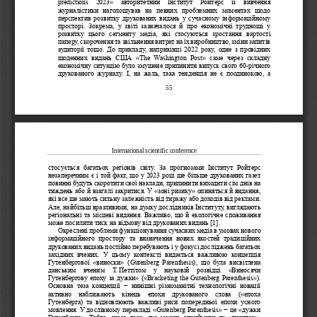
predictions  2023» 
авторитетний  Інститут  Ройтерс   із 
вивчення 
журналістики  наголошував  на  певних  проблемних  моментах  щодо 
перспектив розвитку друкованих видань у сучасному інформаційному 
просторі.  Зокрема,  у  звіті  зазначалося  й  про  економічні  труднощі  у 
розвитку  цього  сегменту  медіа,  які  стосуються  зростання
вартості 
паперу, скорочення та звільнення витрат на їх виробництво, зміни запитів 
аудиторії тощо.  До  прикладу,  наприкінці  2022  року,  одне  з  провідних 
щоденних  видань  США  «
The  Washington  Post» 
саме  через  складну 
економічну ситуацію було змушене припинити в
ипуск свого 60
-
річного 
друкованого  журналу.  І,  на  жаль,  така  тенденція  не  є  поодинокою,  а 
55
International scientific conference
стосується  багатьох  регіонів  світу.  За  прогнозами  Інститут  Ройтерс 
незаперечним є і той факт, що у 2023 році ще більше друкованих газет 
повинні будуть скоротити свої 
наклади, припинити виходити сім днів на 
тиждень або й взагалі закритися. У «зоні ризику» опиняться й видання, 
які все ще мають сильну залежність від тиражу або доходів від реклами. 
Але, найбільш вразливими, на думку дослідників Інституту, виглядають 
регіон
альні та місцеві видання. Важливо, що й екологічне споживання 
може посилити тиск на відмову від друкованих видань [1].
Окреслені проблеми функціонування сучасних медіа в умовах нового 
інформаційного  простору  та  визначення  нових  якостей  традиційних 
друкован
их видань постійно перебувають і у фокусі досліджень багатьох 
західних  вчених.  У  цьому  контексті  видається  важливою  концепція 
Гутенбергової  «виноски»  (
Gutenberg  Parenthesis), 
що  була  висвітлена 
данським   вченим   Т.
Петтітом   у   науковій   розвідці   «Виносячи 
Гуте
нбергову епоху за дужки» («
Bracketing the Gutenberg Parenthesis»). 
Основна  теза  концепції  −  нинішні  різноманітні  технологічні  новації 
активно  наближають  кінець  епохи  друкованого  слова  («епоха 
Гутенберга)  та  відновлюють  важливі  риси  попередньої  епохи  усного
мовлення. У дослівному перекладі «
Gutenberg Parenthesis» − 
це «дужки 