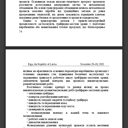
процесів.  Основними  тезами  науково
-
т
ехнічного  прогресу  пропоную 
розглянути  застосування  мехатронних  систем  та  автоматизації 
обладнання. На основі трансформації обладнання шляхом автоматизації 
процесів  можливо  перейти  від  традиційних  методів  до  рівня 
прогресивних  технологій,  які  дають  можливі
сть  підвищити  ключові 
показники рівня безпеки та продуктивності процесів підприємства.
Одним   із   транспортних   потоків   у   гірничо
-
металургійній 
промисловості  застосовують  грейферно
-
мостові  крани  у  підготовці 
виробництва  або  навантаження  готової  продукції,  що 
безпосередньо 
74
Riga, the Republic of Latvia                                      
November 29
–
30, 2023
впливає на ефективність основних параметрів виробництва організації і 
головним  завданням  стає  підвищення  безпечної  експлуатації  та 
подовження  тривалості  робочого  циклу  грейферно
мостових  кранів, 
-
забезпечити  прямий  контроль  над  процесом  навант
ажувально
-
розвантажувальних робіт.
Розглянемо  головні  критерії  та  ризики  впливу  на  процес 
навантажувально
-
розвантажувальних робіт грейферно
-
мостових кранів:
• зачеплення грейфера;
• контроль розгойдування вантажу;
• швидкість операції закриття та 
підйому грейфера;
• швидкість та переміщення візка;
• швидкість та переміщення ходу моста;
• маневреність крану;
•   позиціонування   вантажу   в   заданій   точці   та   кінцевого 
позиціонування;
• робочої зони та захисні зони;
• динамічні навантаження.
Функціональні  р
ішення  оптимізації  процесів  усунуть  негативні 