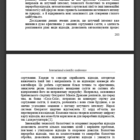
напрямків  як  штучний  інтелект,  технології  біологічної  та  вторинної 
переробки відходів, автоматизовані сортувальні лінії та інші інноваційні 
технолог
ії у цій сфері не лише сприяють зменшенню негативного впливу 
на  природу,  а  й  відкривають  нові  можливості  для  створення  сталого 
майбутнього. 
Дослідження  деяких  вчених  довели,  що  штучний  інтелект  вже 
виявився  дуже  ефективним  у  завданні  сортування  сміття,  а 
здатність 
розпізнавати  різні  види  відходів,  дозволяють  автоматизувати  процес 
203
International scientific conference
сортування.  Камери  та  сенсори  сприймають  відходи,  алгоритми 
визначають  їхній  тип  і  направляють  їх  на  відповідні  конвеєри  або 
контейнери.  Це  робить  сортування  більш  точним  та  ефект
ивним, 
знижуючи  ризик  помилкового  викидання  сміття  на  смітник  або 
відправлення його на неправильну переробку. Наприклад, засновниця 
британського стартапу Greyparrot Мікела Дракман розповіла, що перед 
тим,  як  банка  «Coca
-
Cola»,  потрапляє  на  конвеєрну  стрічк
у  для 
сортування  сміття,  її  зімнуть,  розчавлять  і  вона  стане  брудною,  а  це 
значно  ускладнює  завдання  з  погляду  штучного  інтелекту.  Наразі 
системи  Greyparrot  щорічно  відстежують  32  млрд  об
’
єктів,  що 
перетворилися на відходи. Компанія також створила величезн
у цифрову 
карту відходів, яка може бути корисною як для переробних підприємств, 
так і для регуляторів [1].
Інноваційні технології біологічної та вторинної переробки відходів 
дозволяють  досягти  кількох  важливих  цілей  і  вирішити  проблеми, 
пов
’
язані  з  утиліза
цією  відходів  та  охороною  довкілля.  Біологічна 
переробка  відходів,  така  як  компостування  та  анаеробна  біологічна 
обробка,  дозволяють  відновити  органічні  відходи  і  уникнути  їх 