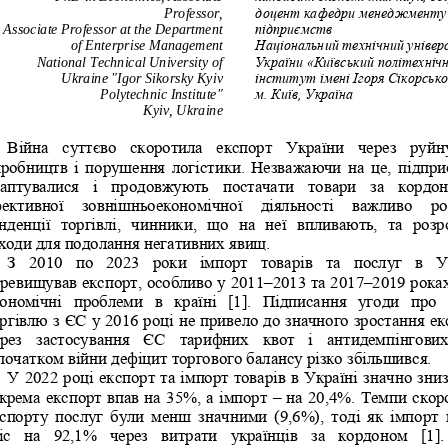
Professor,
доцент кафедри менеджменту
Associate Professor at the Department 
підприємств
of Enterprise Management
Національний технічний універ
National Technical University of 
України «Київський політехнічн
Ukraine "Igor Sikorsky Kyiv 
інститут імені Ігоря Сікорськ
Polytechnic Institute"
м. Київ, Україна
Kyiv
, 
Ukraine
Війна  суттєво  скоротила  експорт  України  через  руйн
робництв і порушення лог
істики. Незважаючи на це, підпри
аптувалися  і  продовжують  постачати  товари  за  кордон
ективної  зовнішньоекономічної   діяльності   важливо   ро
нденції  торгівлі,  чинники,  що  на  неї  впливають,  та  розр
ходи для подолання негативних яв
ищ. 
З  2010  по  2023  роки  імпорт  товарів  та  послуг  в  У
ревищував експорт, особливо у 2011
–
2013 та 2017
–
2019 роках
ономічні  проблеми  в  країні  [1].  Підписання  угоди  про  
ргівлю з ЄС у 2016 році не привело до значного зростання ек
рез  застосування  ЄС  тарифних  квот  і  антидемпінгових
початком війни дефіцит торгового балансу різко збільшився. 
У 2022 році експорт та імпорт товарів в Україні значно зниз
крема експорт впав на 35%, а імпорт 
–
на 20,4%. Темпи скор
спорту  послуг  були  менш  значними  (9,6%),  тоді  як  імпорт 
іс  на  92,1%  через  витрати  українців  за  кордоном  [1].