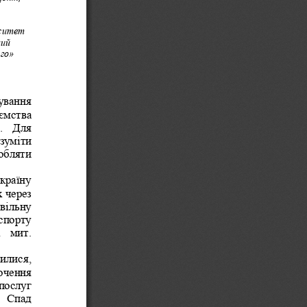
 
ситет 
ий 
ого»
ування 
ємства 
.  Для 
зуміти 
обляти 
країну 
 через 
вільну 
спорту
  мит. 
илися, 
очення 
 послуг 
  Спад 