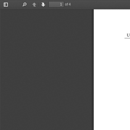
of 4
Toggle
Find
Previous
Next
Sidebar
U