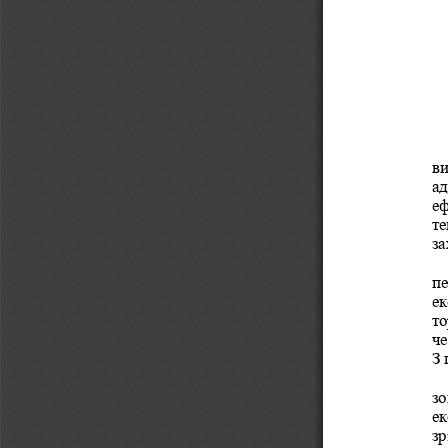
ви
ад
еф
те
за
пе
ек
то
че
З 
зо
ек
зр