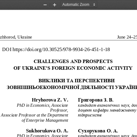
Zoom
Zoom
Out
In
zhhorod, Ukraine
June 
24
–
2
DOI
https://doi.o
rg/10.30525/978
-
9934
-
26
-
451
-
1
-
18
CHALLENGES
AND
PROSPECTS
OF
UKRAINE
'
S
FOREIGN
ECONOMIC
ACTIVITY
ВИКЛИКИ ТА ПЕРСПЕКТИ
ВИ
ЗОВНІШНЬОЕКОНОМІЧНОЇ
ДІЯЛЬНОСТІ 
УКРАЇН
Hryhorova Z. V.
Григорова З. В.
PhD in Economics, Associate 
кандидат економічних наук, до
Professor,
доцент кафедри менеджменту
Associate Professor at the Department 
підприємств
of Enterprise Management
Su
khorukova O. A.
Сухорукова О. А.
кандидат економічних на
ук, до
PhD in Economics, Associate 