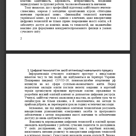
властиві   адаптивність,   керованість,   інтерактивність,   поєднання 
індивідуально
ї та групової роботи, часова необмеженість навчання.
Тому вважаємо, що у професійній підготовці майбутнього вчителя
-
словесника,  зокрема  у  методично  орієнтованих  курсах  «Методика 
навчання  української  мови»,  «Інноваційні  технології  навчання 
української мови»
, ця тема є однією з ключових, адже використання 
цифрових технологій не тільки сприяє покращенню якості освіти, а й 
забезпечує  доступ  до  новітніх  знань  та  технологій,  що  надзвичайно 
важливо  для  формування  конкурентоспроможного  фахівця  в  умовах 
сучасного св
іту. 
2
1. Цифрові технології як засіб оптимізації навчального процесу 
Інформатизація  сучасного  освітнього  простору  є  невід’ємною 
вимогою  часу  та  тих  подій,  що  відбуваються  на  території  України. 
Поширення  пандемії 
COVID
-
19,  повномасштабне  вторгнення  рф 
впли
нули  на  всі  сфери  суспільно
-
економічного  життя.  Перед 
педагогами  закладів  освіти  постали  нелегкі  завдання:  в  короткий 
термін  організувати  ефективне  віртуальне  освітнє  середовище  та 
розробити якісний освітній контент за допомогою цифрових ресурсів. 
Учителі,
майбутні учителі замислилися над тим, як зробити урок чи то 
онлайн
-
урок  не  тільки  цікавим,  а  й  захоплюючим,  які  методи  та 
прийоми дібрати, як перетворити урок на годину естетичної насолоди.
Зауважимо, що під цифровими освітніми технологіями розуміють 
вико
ристання  різноманітних  електронних  засобів  та  програмного 
забезпечення  з  метою  покращення  якості  навчання  та  забезпечення 
доступу до знань здобувачам освіти.
Важливість впровадження цифрових технологій в освітній процес 
знаходить відображення у роботах су
часних педагогів та дослідників. 
У  своїх  дослідженнях,  як  українські,  так  і  зарубіжні  науковці, 
висвітлюють питання розвитку та використання цифрових технологій 
в освітньому процесі. Серед таких науковців можна згадати В. Бикова, 