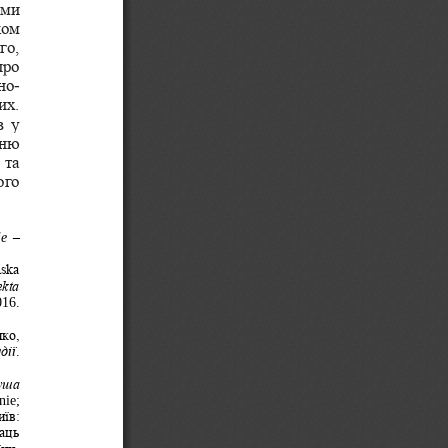
ми 
ком 
го, 
про 
но
-
их. 
в у 
нню 
та 
ого 
je 
–
ńska 
ekta 
016. 
ко, 
дії
. 
уша 
nie; 
їв: 
аць 