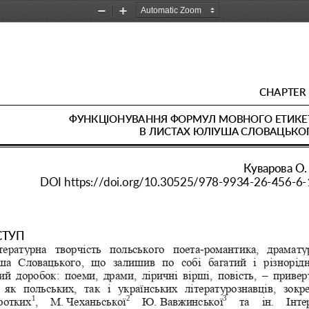
Zoom
Zoom
Out
In
CHAPTER 
ФУНКЦІОН
УВАННЯ ФОРМУЛ МОВНОГ
О ЕТИКЕ
В
ЛИСТАХ ЮЛІУША СЛОВАЦ
ЬКО
Куварова О.
DOI
https://doi.org/10.30525/978
-
9934
-
26
-
456
-
6
-
СТУП
тературна  творчість  польського  поета
-
романтика,  драмату
а  Словацького,  що  залишив  п
о  собі  багатий  і  різнорід
й  доробок:  поеми,  драми,  ліричні  вірші,  повість,  ‒  привер
  як  польських,  так  і  українських  літературознавців,  зокр
1
2
3
ротких
,  М.
Чеханьської
Ю.
Вавжинської
та  ін.  Інте