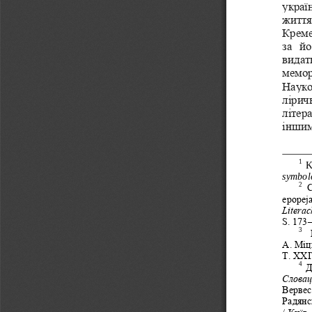
украї
життя
Креме
за  й
видат
мемор
Науко
лірич
літер
іншим
1
K
symbol
2
C
epopeja
Literac
S. 173‒
3
А.
Міц
Т.
ХХІ
4
Д
Словац
Вервес
Радянс