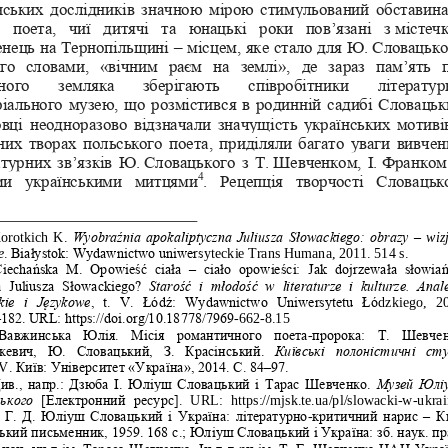
нських дослідників значною мі
рою стимульований обставина
  поета,  чиї  дитячі  та  юнацькі  роки  пов’язані  з
містеч
нець на Тернопільщині 
–
місцем, яке стало для Ю.
Словацько
ого  словами,  «вічним  раєм  на  землі»,  де  зараз  пам’ять  
ного    земляка    зберігають    співро
бітники    літератур
іального музею, що розмістився в родинній садибі Словацьк
вці неодноразово відзначали значущість українських мотиві
них творах польського поета, приділяли багато уваги вивче
атурних зв’язків Ю.
Словацького з
Т.
Шевченком, І.
Франком 
4
и  українськими  митцями
.  Рецепція  творчості  Словацьк
orotkich  K. 
Wyobraźnia apokaliptyczna Juliusza Słowackiego: obrazy 
–
wiz
e
. Białystok: Wydawnictwo uniwers
yteckie Trans Humana, 2011. 514 s.
iechańska  M.  Opowieść  ciała 
–
ciało  opowieści:  Jak  dojrzewała  słowia
  Juliusza  Słowackiego?
Starość  i  młodość  w  literaturze  i  kulturze.  Anal
kie  i  Językowe
,  t.  V.  Łódź:  Wydawnictwo  Uniwersytetu  Łó
dzkiego,   2
182. URL: https://doi.org/10.18778/7969
-
662
-
8.15
Вавжинська  Юлія.  Місія  романтичного  поета
пророка:  Т.  Шевчен
-
кевич,  Ю.  Словацький,  З.  Красінський. 
Київські  полоністичні  сту
. Київ: Університет «Україна», 2014. 
С. 84‒97.
V
ив., напр.: 
Дзюба І. Юліуш Словацький і Тарас Шевченко. 
Музей Юлі
ького
[Електронний  ресурс]. 
URL:  https://mjsk.te.ua/pl/slowacki
-
w
-
ukrai
 Г. Д. Юліуш Словацький і Україна: літературно
-
критичний нарис 
–
Ки
ький пись
менник, 1959. 168 с.; Юліуш Словацький і Україна: зб. наук. пр