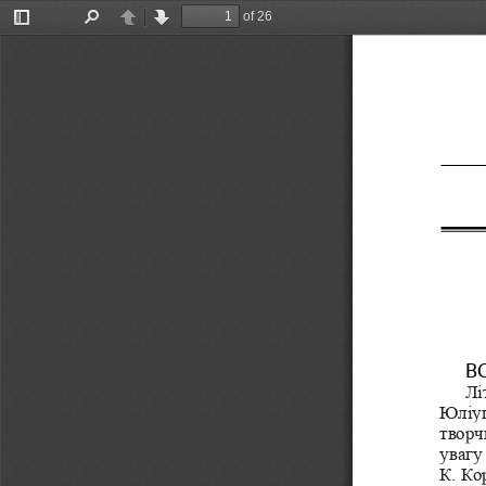
of 26
Toggle
Find
Previous
Next
Sidebar
В
Лі
Юліуш
творчи
увагу
К.
Ко