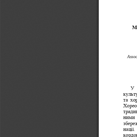
М
Assoc
У 
культ
та  хо
Хореог
традиц
ними  
збереж
нації.
кордо