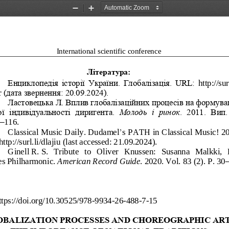
Zoom
Zoom
Out
In
International scientific conference
Література:
Енциклопедія історії України. Глобалізація. URL:
http://surl
 (дата звернення: 20.09.2024).
Ластовецька
Л. Вплив глобалізаційних процесів на формува
ї  ін
дивідуальності  диригента. 
Молодь  і  ринок
.  2011.  Вип.
–
116.
Classical Music Daily. Dudamel
’
s PATH in Classical Music! 20
http://surl.li/dlajiu (last accessed: 21.09.2024).
Ginell
R.
S.   Tribute   to   Oliver   Knussen:   Susanna   Malkki,  
s Philharmonic. 
American Record Guide
. 2020. 
Vol
.
83
(2). 
P
.
30
ttps://doi.org/10.30525/978
-
9934
-
26
-
488
-
7
-
15
OBALIZATION
PROCESSES
AND
CHOREOGRAPHIC
AR