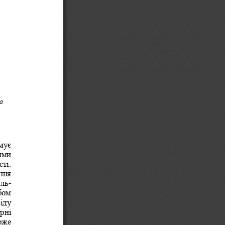
а 
мує 
ями 
ті. 
ння 
аль
-
бом 
іду 
рні 
оже 