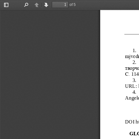
of 5
Toggle
Find
Previous
Next
Sidebar
1.
mjvcdr
2.
творчо
С.
114
3.
URL:
4.
Angele
DOI
h
GL