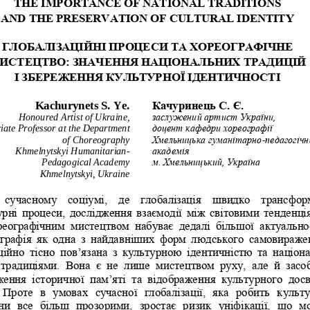
THE
IMPORTANCE
OF
NATIONAL
TRADITIONS
AND
THE
PRESERVATION
OF
CULTURAL
IDENTITY
ГЛОБАЛІЗАЦІЙНІ ПРОЦЕ
СИ ТА ХОРЕОГРАФІЧНЕ 
ИСТЕЦТВО: ЗНАЧЕННЯ 
НАЦІОНАЛЬНИХ ТРАДИЦІ
Й 
І ЗБЕРЕЖЕННЯ КУЛЬТУР
НОЇ ІДЕНТИЧНОСТІ
Качуринець С.
Є.
Kachurynets S.
Ye.
Honoured Artist of Ukraine,
заслужений артист України,
iate Professor at 
the Department 
доцент кафедри хореографії
of Choreography
Хмельницька гуманітарно
-
педагогічн
Khmelnytskyi Humanitarian
-
академія
Pedagogical Academy
м. Хмельницький, Україна 
Khmelnytskyi, Ukraine
 сучасному 
соціумі,  де  глобалізація  швидко  трансфор
урні процеси, дослідження взаємодії між світовими тенденці
реографічним  мистецтвом  набуває  дедалі  більшої  актуальнос
рафія  як  одна  з  найдавніших  форм  людського  самовираже
ійно  тісно
пов’язана  з  культурною  ідентичністю  та  націон
традиціями.  Вона  є  не  лише  мистецтвом  руху,  але  й  засо
ення  історичної  пам’яті  та  відображення  культурного  досв
  Проте  в  умовах  сучасної  глобалізації,  яка  робить  культу
ни  вс
е  більш  прозорими,  зростає  ризик  уніфікації,  що  м