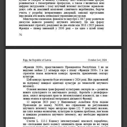
розвив
ається  з  геометричною  прогресією,  а  також  з
’
являються  нові
цифров
і
інструменти
і  тому
штучний  інтелект  поступово  зарекомен
-
дов
ує
себе  як  важливий  компонент  сценічного  виробництва,  беручи 
участь  у  розробці  інтерактивних  декорацій,  анімації  віртуальних 
перс
онажів або навіть оптимізації управління ресурсами.
Міністерство економіки, фінансів та індустрії з 2017 року розпочало 
дискусію  навколо  розвитку  штучного  інтелекту.  Це  має  форму 
національної стратегії, розділеної на два етапи між 2018 і 2025 роками. 
Франц
ія 
–
піонер  інновацій  у  2030  році
–
ц
е  одна  з  цілей  плану 
76
Riga, the Republic of Latvia
October 3
–
4
, 2024
«Франція  2030»,  представленого  Президентом  Республіки. 
І  н
а  це 
виділено  майже  2,5  мільярда  євро  з  плану  «Франція  2030».
І  в  цю 
стратегію  також  включили  к
онкурс  проектів,  присвячених 
с
ектор
у
культури
.
Цей конкурс проектів буде оголошено у 2024 році. Він спрямований 
на  підтримку  швидкої  адаптації  культури  до  технологій  штучного 
інтелекту.
Ос
новн
і
виклики трансформації культурних секторів це 
–
розвиток 
нового  культурного  та  мистецького  досвіду,
боротьба
з  дезінформа
-
цією,
захист авторських прав та інтелектуальної власності, що є важ
-
ливим етапом в організації театральноі діяльності Франції.
12  вересня  2023  року  у  Національну  Асамблею  була  подана 
Пропозиція  до  закону,  No1630,  яка  спрямована  на  регулюванн
я 
штучного  інтелекту  через  авторське  право 
[2].
У  документі  вказано, 
що існує велика економічна, культурна та правова проблема, пов’язана 
зі  швидким  розвитком  штучного  інтелекту,  яку  необхідно  вирішити 
терміново.
Стаття  L.  112
-
1  Кодексу  інтелектуальної  власності  передбачає, 
що  «положення  цього  кодексу  захищають  права  авторів  на  всі  твори 
розумової  діяльності,  незалежно  від  жанру,  форми  вираження,  якості 