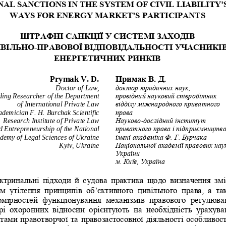
NAL SANCTIONS IN T
HE SYSTEM OF CIVIL L
IABILITY’S
WAYS FOR ENERGY MARK
ET’S PARTICIPANTS
ШТРАФНІ
САНКЦІЇ
У
СИСТЕМІ
ЗАХОДІВ
ВІЛЬНО
-
ПРАВОВОЇ
ВІДПОВІДАЛЬНОСТІ
УЧАСНИКІ
ЕНЕРГЕТИЧНИХ
РИНКІВ
Prymak V. D.
Примак В. Д.
Doctor of Law,
доктор юридичних наук,
ding Researcher
of the 
Department 
провідний науковий співробітник 
of International Private 
Law
відділу міжнародного приватного 
ademician F.
H. Burchak Scientific 
права
Research Institute of Private Law 
Науково
-
дослідний інститут 
d Entrepreneurship of 
the 
National 
приватного права і підприємництва
demy of Legal Sciences of Ukraine
імені академіка Ф. Г. Бурчака 
Kyiv, Ukraine
Національної академії правових нау
України
м. Київ, Україна
ктринальні  підходи  й  судова  практика  щодо  визначення  змі
м  утілення  принципів  об’єктивного  цивільного  права,  а  та
омірностей  функціонування  механізмів  правового  регулюва
рі  охоронних  відносин  орієнтують  на  необхідність  урахува
тами правотворчої та правозастосовної діяльності особливост