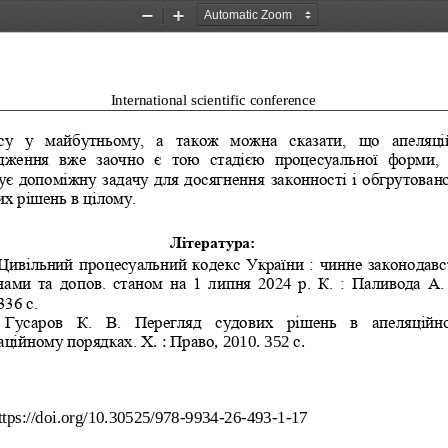
Zoom
Zoom
Out
In
International scientific 
conference
су  у  майбутньому,  а  також  можна  сказати,  що  апеляці
ження  вже  заочно  є  тою  стадією  процесуальної  форми, 
ує допоміжну задачу для досягнення законності і обгрутовано
их
рішень в цілому.
Література:
 Цивільний процесуальний кодекс України : чинне законодавс
інами та до
пов.  станом на 1  липня 2024 р.
К.
: П
аливода
А.
336 с.
Гусаров  К.
В.  Перегляд  судових  рішень  в  апеляційн
аційному порядках. 
Х
. : 
Право
, 
2010. 
352 
с
.
ttps://doi.org/10.30525/978
-
9934
-
26
-
493
-
1
-
17