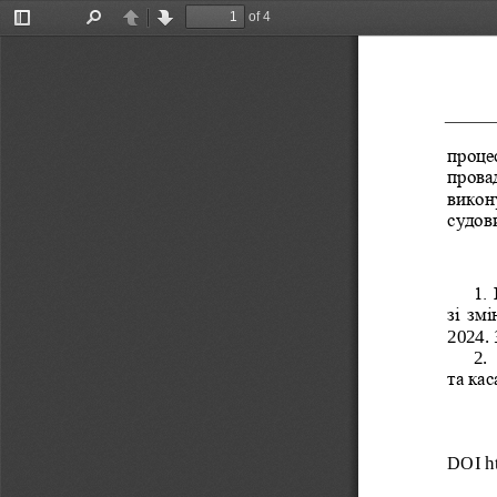
of 4
Toggle
Find
Previous
Next
Sidebar
проце
провад
викон
судов
1.
зі зм
2024. 
2
.
та кас
DOI
h