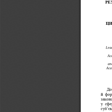
PE
ЦИ
Lea
Ac
an
Aca
До
й  фор
закон
у  сфе
суб’єк