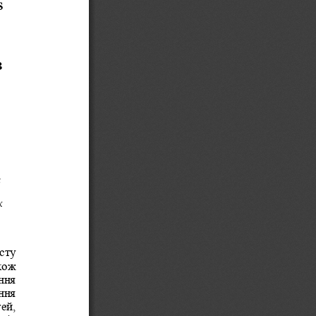
 
В
 
к 
сту 
кож 
ння 
ння 
ей, 