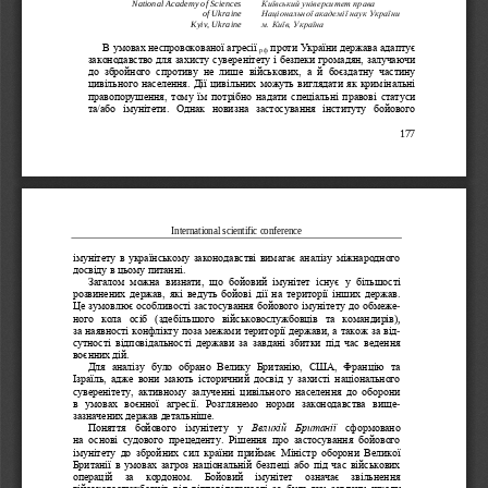
National Academy of Sciences 
Київський 
університет права 
Національної академії наук України
of Ukraine
Kyiv, Ukraine
м. Київ, Україна
В умовах неспровокованої агресії 
проти України держава адаптує 
рф
законодавство для захисту суверенітету і безпеки громадян, залучаючи 
до  збройного  спротиву  не  лише  військових,  а  й  боєздатну  частину 
цивільного населення. Дії цивільних можуть виглядати як кримінальні 
правопорушення, тому їм 
потрібно надати спеціальні правові статуси 
та/або  імунітети.  Однак  новизна  застосування  інституту  бойового 
177
International scientific 
conference
імунітету в українському законодавстві вимагає аналізу міжнародного 
досвіду в цьому питанні.
Загалом  можна  визнати,  що  бойовий  імунітет  існує  у  більш
ості 
розвинених  держав,  які  ведуть  бойові  дії  на  території  інших  держав. 
Це
зумовлює
особливості
застосування
бойового
імунітету
до
обмеже
-
ного
кола
осіб
(
здебільшого
військовослужбовців
та
командирів
), 
за
наявності
конфлікту
поза
межами
території
держа
ви
, 
а
також
за
від
-
сутності
відповідальності
держави
за
завдані
збитки
під
час
ведення
воєнних
дій
.
Для  аналізу  було  обрано  Велику  Британію,  США,  Францію  та 
Ізраїль,  адже  вони  мають
історичний  досвід  у  захисті  національного 
суверенітету,  активному  залученні  цивільного  населення  до  оборони 
в  умовах  воєнної  агресії.  Розглянемо  норми  законодавства  вище
-
зазначених держав детальніше.
Поняття  бойового  імунітету  у 
Великій  Британії
сформов
ано 
на  основі  судового  прецеденту.  Рішення  про  застосування  бойового 
імунітету  до  збройних  сил  країни  приймає  Міністр  оборони  Великої 
Британії в умовах загроз національній безпеці або під час військових 
операцій   за   кордоном.   Бойовий   імунітет   означає   звіль
нення 
військовослужбовців  від  відповідальності  за  будь
-
яку  завдану  шкоду 