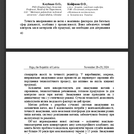
Koyfman O.O., 
Койфман О.О., 
PhD (Engineering), Associate 
к.т.н., доцент, завідувач кафедри, 
ТОВ «Технічний університет 
Professor, Head of the Department, 
LLC 
“
Metinvest polytechnic technical 
«Метінвест політехніка», 
university
”
, Zaporizhzhia, Ukraine
м. Запоріжжя, Україна
Точність вимірювання на вагах є важливим фактором для багатьох 
сфер  діяльності,  особливо  у  промисловості.  Воно  забезпечує  точний 
контроль маси матеріалів або продукції, що необхідно для дотримання 
40
Riga, the Republic of Latvia                                      
November 2
8
–
29
, 202
4
стандартів  якості  та  точності  рецептур.  У  виробництві,  зокр
ема, 
неправильне зважування може призвести до перевитрат сировини або 
порушення  технологічного  процесу,  що  впливає  на  якість  кінцевої 
продукції.
Залізничні  ваги  використовують  для  зважування  вагонів  з 
сировиною,  технологічними  речовинами,  готовою  продукціє
ю  та  для 
контролю  маси  тари  вагону.  Зважування  може  проходити  як  у 
динамічному так і у статичному режимі. Сучасні технології дозволяють 
мінімізувати вплив людського фактору на цей процес.
Метою  роботи  є  розробка  сучасної  системи  зважування  на 
залізничних в
агах, яка б задовольняла потреби у вантажопідйомності, 
точності зважування, мала незалежні платформи для зважування різних 
типів вагонів, систему розпізнання вагонів, забезпечувала безпеку при 
експлуатації та ремонтах.
Об’єкт  впровадження  нової  системи 
–
з
алізничні  важільно
-
тензометричні ваги конверторного цеху металургійного комбінату, які 
мають багато проблем та недоліків, враховуючи термін служби наявних 
ваг більше 30 років при максимальному терміні у 15 років. Зважування 