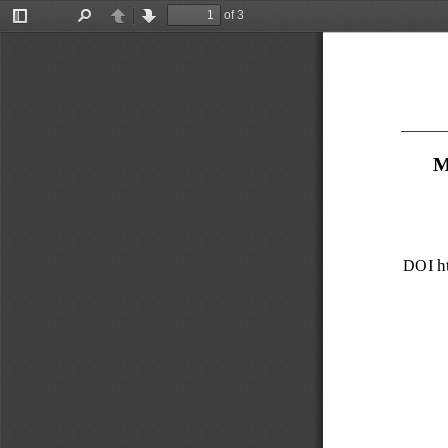
of 3
Toggle
Find
Previous
Next
Sidebar
M
DOI 
h