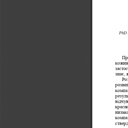
PhD (
Пр
кожни
застос
знає, 
Ро
розвит
компа
резул
від
чув
красно
низько
компа
стверд