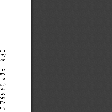
  з 
іту 
хто 
 та 
них 
За 
удь 
уже 
 до 
ють 
ША 
  у 