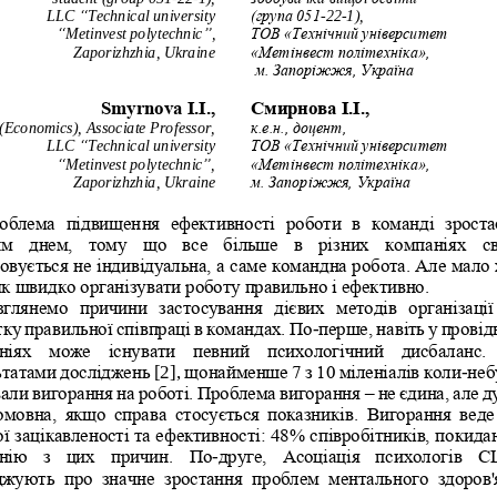
LLC 
“
Technical university 
(група 051
-
22
-
1), 
“
Metinvest polytechnic
”
,
ТОВ «Технічний університет 
Zaporizhzhia, Ukraine
«Метінвест політехніка»,
м. Запоріжжя, Україна 
Smyrnova I.І., 
Смирнова І.І., 
Economics), Associate Professor, 
к.е.н., доцент, 
LLC 
“
Technical university
ТОВ «Технічний університет 
“
Metinvest polytechnic
”
, 
«Метінвест політехніка», 
Zaporizhzhia
, Ukraine
м. Запоріжжя, Україна
облема  підвищення  ефективності  роботи  в  команді  зростає
м  днем,  тому  що  все  більше  в  різних  компаніях  св
овується не індивідуальна, а саме командна робота. Але мало 
як швидко організувати роботу правильно і ефективно. 
зглянем
о  причини  застосування  дієвих  методів  організації 
ку правильної співпраці в командах. По
-
перше, навіть у провід
ніях  може  існувати  певний  психологічний  дисбаланс.
ьтатами досліджень 
[2]
,
щонайменше 7 з 10 міленіалів коли
-
неб
али вигорання на роботі. Проблема вигорання 
–
не єдина, але д
мовна,  якщо  справа  стосується  показників.  Вигорання  веде 
ї зацікавленості та ефективності: 48% співробітників, покида
нію  з  цих  причин.  По
-
друге,  Асоціація  психологі
в  С
жують  про  значне  зростання  проблем  ментального  здоров'я