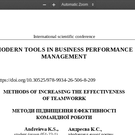
Zoom
Zoom
Out
In
International scientific conference
ODERN TOOLS IN BUSINESS PERFORMANCE 
MANAGEMENT
ttps://doi.org/10.30525/978
-
9934
-
26
-
506
-
8
-
209
METHODS OF INCREASING THE EFFECTIVENESS
OF TEAMWORRK
МЕТОДИ ПІДВИЩЕННЯ ЕФЕКТИВНОСТІ
КОМАНДНОЇ РОБОТИ
Andreieva K.S., 
Андреєва К.С., 
student (group 051
-
22
-
1), 
здобувачка вищої освіти 