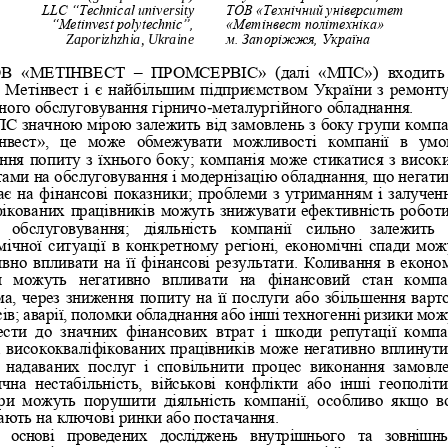
LLC “Technical univ
ersity 
ТОВ «Технічний університет 
“Metinvest polytechnic”, 
«Метінвест політехніка» 
Zaporizhzhia, Ukraine
м. Зап
оріжжя, Україна
В  «МЕТІНВЕСТ
–
ПРОМСЕРВІС»  (далі  «МПС»)  входить 
 Метінвест і є найбільшим підприємством України з ремонту
сного обслуговування гірничо
-
металургійного обладнання.
С значною мірою залежить від замовлень з боку групи 
компа
нвест»,  це  може  обмежувати  можливості  компанії  в  умо
ння попиту з їхнього боку; компанія може стикатися з висок
тами на обслуговування і модернізацію обладнання, що негати
ає на фінансові показники; проблеми з утриманн
ям і залучен
фікованих працівників можуть знижувати ефективність роботи
ь  обслуговування;  діяльність  компанії  сильно  залежить  
мічної ситуації в конкретному регіоні, економічні спади мож
вно впливати на її фінансові результ
ати. Коливання в економ
и  можуть  негативно  впливати  на  фінансовий  стан  компан
ма, через зниження попиту на її послуги або збільшення варто
ів; аварії, поломки обладнання або інші техногенні ризики мож
сти  до  значних  фінанс
ових  втрат  і  шкоди  репутації  компан
а висококваліфікованих працівників може негативно вплинути
  надаваних  послуг  і  сповільнити  процес  виконання  замовле
чна  нестабільність,  військові  конфлікти  або  інші  геополіти
ри  можуть  п
орушити  діяльність  компанії,  особливо  якщо  в
ають на ключові ринки або постачання.
  основі  проведених  досліджень  внутрішнього  та  зовнішнь