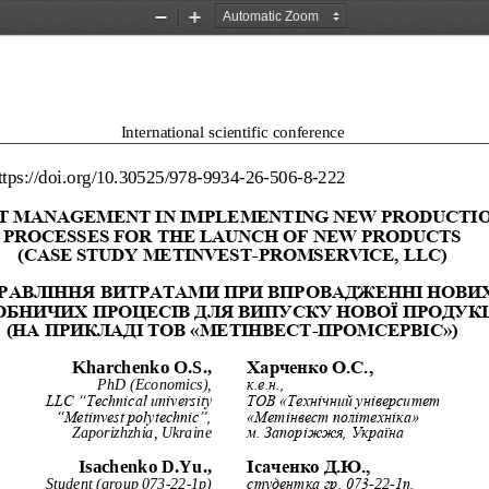
Zoom
Zoom
Out
In
International scientific conference
ttps://doi.org/10.30525/978
-
9934
-
26
-
506
-
8
-
222
T MANAGEMENT IN IMPLEMENTING NEW PRODUCTIO
PROCESSES FOR THE LAUNCH OF NEW PRODUCTS
(CASE STUDY METINVEST
-
PROMSERVICE, LLC)
РАВЛІННЯ ВИТРАТАМИ ПРИ ВПРОВАДЖЕННІ НОВИХ
ОБНИЧИХ 
ПРОЦЕСІВ ДЛЯ ВИПУСКУ НОВОЇ ПРОДУКЦ
(НА ПРИКЛАДІ ТОВ «МЕТІНВЕСТ
-
ПРОМСЕРВІС»)
Kharchenko O.S., 
Харченко О.С., 
PhD (Economics), 
к.е.н., 
LLC “Technical university 
ТОВ «Технічний університет 
“Metinvest polytechnic”, 
«Метінвест політехніка» 
Zaporizhzhia, Ukraine 
м. Запоріжжя, Україна
Isachenko D.Yu., 
Ісаченко Д.Ю., 
Student (group 073
-
22
-
1p) 
студентка гр. 073
-
22
-
1п, 