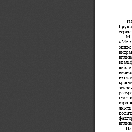
ТО
Групи
серві
МП
«Меті
зниже
витра
вплив
квалі
якіст
еконо
негати
країн
зокре
ресурс
призве
втрат
якість
політи
факто
вплив
На