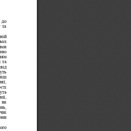
 до 
 та 
ній 
вах 
ими 
вно 
ням 
 та 
від 
уть 
іці 
ії, 
сті 
уть 
ії, 
 на 
нь, 
чні 
они 
ого 