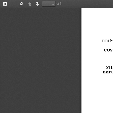
of 3
Toggle
Find
Previous
Next
Sidebar
DOI 
h
COS
УП
ВИР