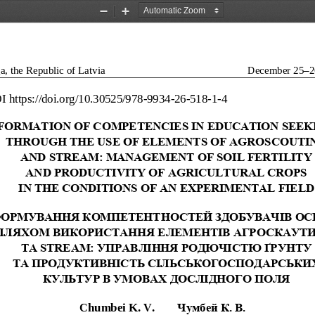
Zoom
Zoom
Out
In
a, the Republic of Latvia
December 25
–
2
I
https://doi.org/
10.30525/978
-
9934
-
26
-
518
-
1
-
4
FORMATION OF COMPETE
NCIES IN EDUCATION S
EEK
THROUGH THE USE OF E
LEMENTS OF AGROSCOUT
I
AND STREAM: MANAGEME
NT OF SOIL FERTILITY
AND PRODUCTIVITY OF 
AGRICULTURAL CROPS 
IN THE CONDITIONS OF
AN EXPERIMENTAL FIEL
D
ОРМУВАННЯ
КОМПЕТЕНТНОСТЕЙ
ЗДОБУВАЧІВ
ОС
ШЛЯХОМ
ВИКОРИСТАННЯ
ЕЛЕМЕНТІВ
АГРОСКАУТ
ТА
STREAM: 
УПРАВЛІННЯ
РОДЮЧІСТЮ
ҐРУНТУ
ТА
ПРОДУКТИВНІСТЬ
СІЛЬСЬКОГОСПОДАРСЬКИ
КУЛЬТУР
В
УМОВАХ
ДОСЛІДНОГО
ПОЛЯ
Chumbei K.
V.
Чумбей К.
В.