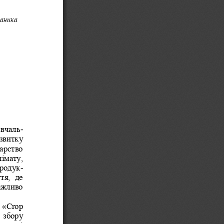
аника
авчаль
-
звитку 
арство 
імату, 
продук
-
я,  де 
ажливо 
«Crop 
 збору 