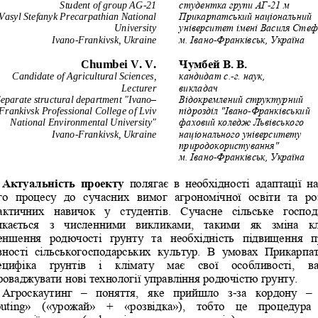
Student of group AG
-
21
студентка групи АГ
-
21 м
Vasyl Stefanyk Precarpathian National 
Прикарпатський національний 
University
університет ім
ені
В
асиля
Стеф
Ivano
-
Frankivsk, Ukraine
м. Івано
-
Франківськ, 
Україна
Chumbei V.
V.
Чумбей В.
В.
Candidate of Agricultural Sciences,
кандидат с.
-
г. 
наук,
Lecturer
викладач
eparate structural department "Ivano
–
Відокремлений структурний 
Frankivsk Professional College of Lviv 
підрозділ "Івано
-
Франківський 
National Environmental University"
фаховий коледж Львівського 
Ivano
-
Frankivsk, Ukraine
національного університету 
природокористування"
м. Івано
-
Франківськ, 
Україна
Актуальність  проекту
полягає  в  необхідності  адаптації  н
го  процесу  до 
сучасних  вимог  агрономічної  освіти  та  ро
актичних  навичок  у  студентів.  Сучасне  сільське  господ
икається  з  численними  викликами,  такими  як  зміна  кл
еншення  родючості  ґрунту  та  необхідність  підвищення  
вності  сільськогосподар
ських  культур.  В  умовах  Прикарпатт
ецифіка   ґрунтів   і   клімату   має   свої   особливості,   в
роваджувати нові технології управління родючістю ґрунту.
Агроскаутинг 
–
поняття,  яке  прийшло  з
-
за  кордону 
–
outing»  («урожай»  +  «розвідка»),  тобто  ц
е  процедура 