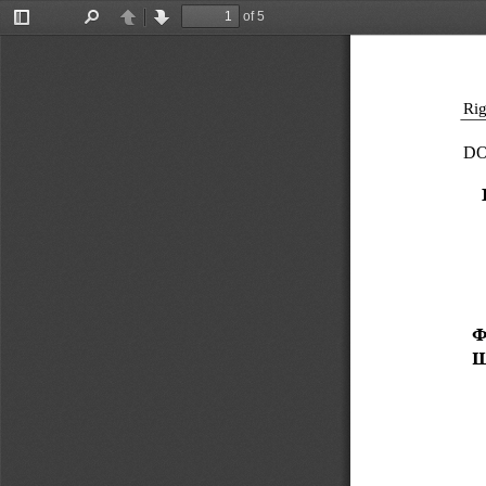
of 5
Toggle
Find
Previous
Next
Sidebar
Rig
DO
Ф