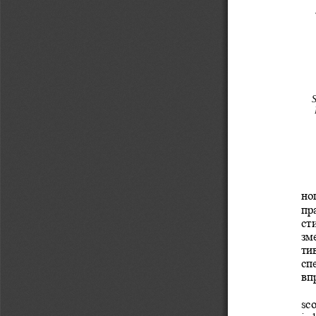
S
но
пр
ст
зм
ти
сп
вп
sc