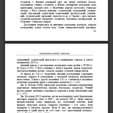
студентів;  у  Франції  поширене  арго  так  званої  освіченої  молоді: 
художників,  учених,  студентів;  в  Японії  специфічна  молодіжна  мова 
притаманна  молодій  еліті;  у  Німеччині  жаргон  застосовує  учнівська 
молодь;  у  Росії 
існують  жаргони:  солдатський,  молодіжний,  семінар
-
ський,  бурсацький,  кадетський,  гімназичний,  інститутський,  училищ
-
ний, студентський, шкільний, ліцеїстів та
ін.; в Україні 
–
арго шкільні, 
студентів
-
прошаків  (бродячих  студентів),  бурсацько
-
семінарський; 
на 
Галичині 
–
учнівська говірка. 
Дослідники звернулися до вивчення соціальних діалектів, зокрема 
молодіжних,  кілька  століть  тому.  Сленг  університетський,  школярів, 
85
International scientific 
conference
спортивний,  солдатський  фіксується  в  словникових  списках  в  Англії 
починаючи з XVI
ст.
Значн
ий внесок у дослідження молодіжної мови зробив у XVIII
ст. 
Ф.
Гроуз (
1785
)
.
У його словнику є багато термінів, якими користува
-
лися представники молоді: солдати, моряки, студенти університетів. 
За  період  до 
XIX
ст.  теоретичні  питання  дослідження  соціальн
их 
діалектів,  зокрема  й  молодіжних,  у  науковій  літературі  відображені 
недостатньо. Тільки з другої половини 
XIX
ст. з‟являються поодинокі 
ґрунтовні теоретичні праці з соціальних діалектів [1, с.
142]. 
Дж.
К.
Хоттен (1860) зафіксував молодіжні соціально
-
корпоративні 
жаргонізми:  університетські,  шкільні,  боксерські,  солдатські. 
Учений 
високо оцінює значення і можливості жаргону в плані збагачення мови
[1, с.
107].
Дж.
Коулман (2012) відмічає, що на нестандартну мову британських 
школярів  звернули  увагу  в  ХІ
Х 
–
на  початку  ХХ
ст.  Деякі  широко 
використовувані  слова,  наприклад, 
fag
«молодший  хлопчик,  який 
виконує  обов‟язки  замість  старшого  хлопчика»  і 
tuck
«їжа»,  були 
поширені  в  багатьох  школах.  Були  й  такі,  що  використовувалися 
переважно в одній школі, як 
sock
«їжа», 
lout
«простацький хлопець», 
frowst
«брехня», 
sweater
«слуга».