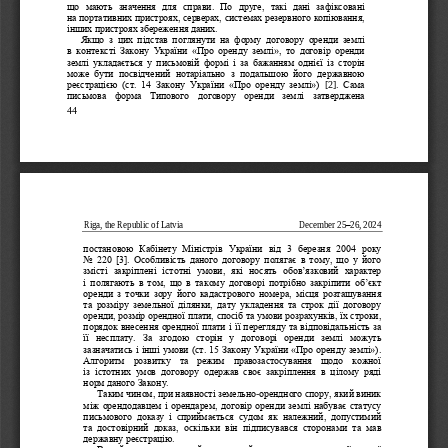
що  мають  значення  для  справи.  По  друге,  такі  дані  зафіксовані 
на 
портативних пристроях, серверах, системах резервного копіювання, 
інших пристроях збереження даних.
Якщо  з  цих  підстав  поглянути  на  форму  договору  оренди  землі 
в  контексті  Закону  України  «Про  оренду  землі»,  то  договір  оренди 
землі  укладається  у  письмовій  ф
ормі  і  за  бажанням  однієї  із  сторін 
може  бути  посвідчений  нотаріально  з  подальшою  його  державною 
реєстрацією  (ст.  14  Закону  України  «Про  оренду  землі») 
[
2
]
.  Сама 
письмова  форма  Типового  договору  оренди  землі  затверджена 
44
Riga, the Republic of Latvia           
December 25
–
26
,
2024
постановою  Кабінету  Міністрів  Україн
и  від  3  березня  2004  року 
No  220  [3].  Особливість  даного  договору  полягає  в  тому,  що  у  його 
змісті  закріплені  істотні  умови,  які  носять  обов‟язковий  характер 
і  полягають  в  том,  що  в  такому  договорі  потрібно  закріпити  об‟єкт 
оренди  з  точки  зору  його  кадаст
рового  номера,  місця  розташування 
та  розміру  земельної  ділянки,  дату  укладення  та  строк  дії  договору 
оренди, розмір орендної плати, спосіб та умови розрахунків, їх строки, 
порядок внесення орендної плати і її перегляду та відповідальність за 
її  несплату. 
За  згодою  сторін  у  договорі  оренди  землі  можуть 
зазначатись і інші умови (ст. 15 Закону України «Про оренду землі»). 
Алгоритм  розвитку  та  режим  правозастосування  щодо  кожної 
із  істотних  умов  договору  одержав  своє  закріплення  в  цілому  ряді 
норм даного Зако
ну.
Таким чином, при наявності земельно
-
орендного спору, який виник 
між орендодавцем і орендарем, договір оренди землі набуває статусу 
письмового  доказу  і  сприймається  судом  як  належний,  допустимий 
та  достовірний  доказ,  оскільки  він  підписувався  сторонами
та  мав 
державну реєстрацію.