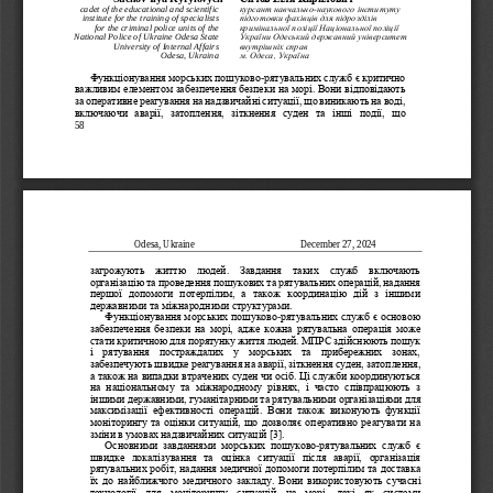
cadet of the educational and scientific 
курсант
навчально
-
наукового
інституту
institute
for the training of specialists 
підготовки
фахівців
для
підрозділів
for the
criminal police
units
of the 
кримінальної
поліції
Національної
поліції
National Police of
Ukraine
Odesa State 
України
Одеський державний університет 
University of Internal Affairs
внутрішніх справ 
м. Одеса, Україна
Odesa, Ukraina
Функціонування морських пошуково
-
рятувальних служб є критично 
важливим елементом забезпечення безпеки на морі. Вони відповідають 
за оперативне реагування на надзвичайні ситуації, що виникають на воді, 
включаючи  аварії,  затоплення,  зіткнення  суден  та  інші  п
одії,  що 
58
Odesa, Ukraine                         
December 2
7
, 202
4
загрожують  життю  людей.  Завдання  таких  служб  включають 
організацію та проведення пошукових та рятувальних операцій, надання 
першої  допомоги  потерпілим,  а  також  координацію  дій  з  іншими 
державними та міжнародними структурами. 
Функціонування морських пошуково
рятувальних служб є основою 
-
забезпечення безпеки  на  морі,  адже  кожна  рятувальна  операція  може 
стати критичною для порятунку життя людей. МПРС здійснюють пошук 
і  рятування  постраждалих  у  морських  та  прибережних  зонах, 
забезп
ечують швидке реагування на аварії, зіткнення суден, затоплення, 
а також на випадки втрачених суден чи осіб. Ці служби координуються 
на  національному  та  міжнародному  рівнях,  і  часто  співпрацюють  з 
іншими державними, гуманітарними та рятувальними організаці
ями для 
максимізації  ефективності  операцій.  Вони  також  виконують  функції 
моніторингу та оцінки ситуацій, що дозволяє оперативно реагувати на 
зміни в умовах надзвичайних ситуацій [3].
Основними  завданнями  морських  пошуково
-
рятувальних  служб  є 
швидке  локалізування  та  оцінка  ситуації  після  аварії,  організація 
рятувальних робіт, надання медичної допомоги потерпілим та доставка 
їх  до  найближчого  медичного  закладу.  Вони  використовують  сучасн
і 
технології  для  моніторингу  ситуацій  на  морі,  такі  як  системи 