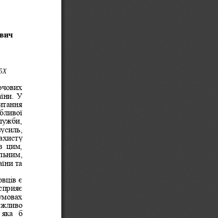
вич
5
X
ючових 
їни. У 
итання 
бливої 
лужби, 
усиль, 
ахисту 
з  цим, 
льним, 
їни та 
вців є 
сприяє 
умовах 
а
жливо 
яка  б 