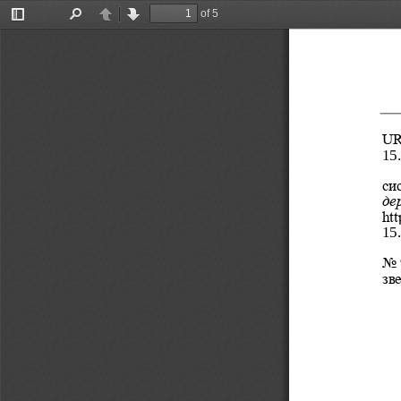
of 5
Toggle
Find
Previous
Next
Sidebar
UR
15.
си
де
ht
15.
No
зв