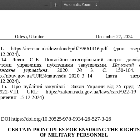
Zoom
Zoom
Out
In
Odesa, Ukraine                         
December 2
7
, 202
4
L:  https://core.ac.uk/download/pdf/79661416.pdf  (дата   звер
12.2024).
14.
Левон  С.
Б.  Понятійно
-
категоріальний  апарат  дослі
стеми  управління  публічними  закупівлями. 
Науковий  в
ржавне   управління
.   2020.   No   3.   С.   150
-
164. 
tp://nbuv.gov.ua/UJRN/nauvisdu_2020_3_14 
(дата 
звер
12.2024).
15.
Про  публічні  закупівлі  :  Закон  України  від  25  груд.  2
922
-
VIII. 
URL
: 
https://zakon.rada.gov.ua/laws/card/922
-
19  
ернення: 15.12.2024).
DOI 
https://doi.org/10.30525/978
-
9934
-
26
-
527
-
3
-
2
6
CERTAIN PRINCIPLES FOR ENSURING THE RIGHTS
OF MILITARY PERSONNEL