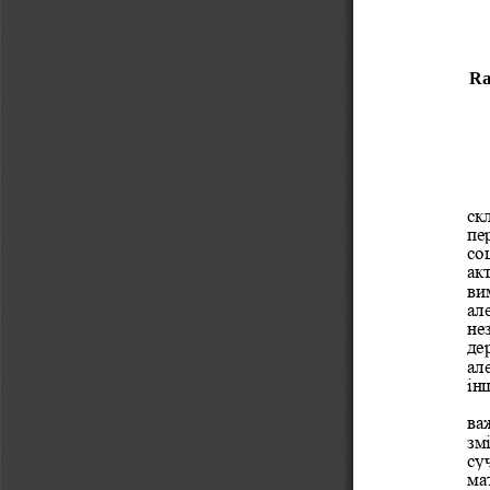
Ra
ск
пер
со
ак
ви
ал
нез
де
ал
ін
ва
зм
су
ма