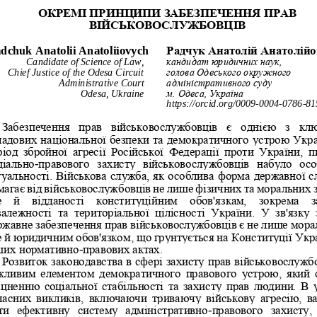
ОКРЕМІ ПРИНЦИПИ ЗАБЕЗПЕЧЕННЯ ПРАВ 
ВІЙСЬКОВОСЛУЖБОВЦІВ
dchuk Anatolii Anatoli
і
ovych
Радчук
Анатолій
Анатолійо
Candidate of Science of Law,
кандидат юридичних наук,
Chief Justice of the Odesa Circuit 
голова Одеського окружного 
Administrative Court
адміністративного суду
Odesa
, Ukraine
м. Одеса, Україна
https
://
orcid
.
org
/0009
-
0004
-
0786
-
81
Забезпечення  прав  військовослужбовців  є  однією  з  кл
ладових національної безпеки та демократичного устрою Укра
іод  збройної  агресії  Російської 
Федерації  проти  України,  п
ціально
правового  захисту  військовослужбовців  набуло  осо
-
туальності. Військова служба, як особлива форма державної с
магає від військовослужбовців не лише фізичних та моральних з
е  й  відданості  кон
ституційним  обов'язкам,  зокрема  з
алежності  та  територіальної  цілісності  України.  У  зв'язку  
ржавне забезпечення прав військовослужбовців є не лише мора
е й юридичним обов'язком, що ґрунтується на Конституції Укра
ших норма
тивно
-
правових актах.
Розвиток законодавства в сфері захисту прав військовослужбо
жливим  елементом  демократичного  правового  устрою,  який  
іцненню соціальної стабільності та захисту прав людини. В 
часних  викликів,  включаючи  триваючу  військову  агресію,  в
ти  ефективну  систему  адміністративно
-
правового  захисту,  