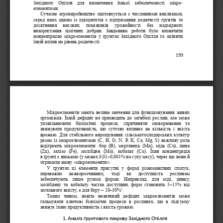
Західного  Опілля  для  визначення  їхньої  забезпеченості 
мікро
-
елементами.
Сучасне  агровиробництво зіштовхується  з численними  викликами, 
серед  яких  одним  із  пріоритетів  є  підтримання  родючості  ґрунтів  та 
досягнення   високих   показників   урожайності   без   надмірного 
використання  хімічних  добрив.  Завданням  роботи  було
визначити 
концентрацію  мікроелементів  у  ґрунтах  Західного  Опілля  та  оцінити 
їхній вплив на рівень родючості.
199
Мікроелементи мають велике значення для функціонування живих 
організмів. Їхній дефіцит не призводить до загибелі рослин, але може 
уповільнювати  бі
охімічні  процеси,  спричиняти  захворювання  та 
знижувати  продуктивність,  що  суттєво  впливає  на  кількість  і  якість 
врожаю. Для стабільного вирощування сільськогосподарських культур 
разом із макроелементами (С, Н, О, 
N, P, K, Ca, Mg, S) 
важливу роль 
відіграють
мікроелементи:  бор 
(B), 
марганець 
(Mn), 
мідь 
(Cu), 
цинк 
(Zn), 
залізо 
(Fe), 
молібден 
(Mo), 
ко
бальт 
(Co). 
Їхня  концентрація 
в
ґрунті є низькою (у межах 
0,01
–
0,001%
на суху масу), через що вони й 
отримали назву 
«
мікроелементи
».
У  ґрунтах  ці  елементи  присутні
у  формі  різноманітних  сполук, 
переважно   важкорозчинних,   тоді   як   доступність   рослинам 
забезпечують  лише  рухомі  форми.  Наприклад,  для  міді,  цинку, 
молібдену  та  кобальту  частка  доступних  форм  становить 
5
–
15%  від 
1
загального вмісту, а для бору 
–
10
–
30%
.
Таким
чином,  навіть  незначний  дефіцит  мікроелементів  може 
гальмувати  ключові  біохімічні  процеси  в  рослинах,  що  в  підсумку 
знижує їхню продуктивність і якість урожаю.
1. Аналіз ґрунтового покриву Західного Опілля 