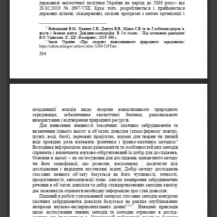
державної  екологічної  політики  України  на  період  до  2030  року
» 
від 
28.02.2019  No  2697
-
VIII. 
Крім  того,  розробляються  і  приймаються 
державні цільові, міждержавні, місцеві програми з метою організації і 
1
Войціцький В.М., Хижняк С.В., Данчук В.В., Мідик С.В. та ін. Глобальне здоро
в’я, 
якість  і  безпека  життя.  Довідник
монографія.  В  3
х  томах.  /  Під  загальною  редакцією 
-
-
В.О. Ушкалов
a
. К.: ЦК «Компринт», 2019. 
640 с.
2
Закон   України   «Про   охорону   навколишнього   природного   середовища» 
https://zakon.rada.gov.ua/laws/show/1264
-
12#Text.
334
координації   заходів   щодо   охорони   навколишньог
о   природного 
середовища,   забезпечення   екологічної   безпеки,   раціонального 
використання і відтворення природних ресурсів. 
Для  виявлення  наявності  токсичних  хімічних  забруднювачів  та 
визначення їхнього вмісту в об
’
єктах довкілля (атмосферному повітрі, 
ґрунті
, воді, біоті), харчових продуктах, кормах для тварин чи питній 
3
воді  провідна  роль  належить  фізичним  і  фізико
-
хімічним  методам.
Володіння інформацією щодо різноманіття та особливостей цих методів 
сприяють і визначають науково
-
обґрунтований їх добір для до
сліджень. 
Основне в цьому 
–
це застосування для досліджень адекватного методу 
чи  його  модифікації,  що  дозволяє,  насамперед  ,  досягнути  цілі 
дослідження  і  вирішити  поставлені  задачі.  Добір  методу  досліджень 
стосовно  певного  об
’
єкту  базується  на  його  чутливо
сті,  точності, 
продуктивності, автоматизації тощо. Аналіз поширення забруднюючих 
речовин в об
’
єктах довкілля та добір стандартизованих методик аналізу 
дає можливість отримати необхідну інформацію про стан довкілля. 
Поданий в роботі узагальнений матеріал с
тосовно методів контролю 
хімічних  забруднювачів  довкілля  базується  на  раніше  опублікованих 
4
,
5
,
6
,
7
авторами 
науково
-
експериментальних  даних
.  Наведені  приклади 
щодо  застосування  певних  методів  та  методик  отримано  в  дослід
-