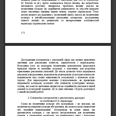
М.
Кохтєв  та  ін.),  проте  залишається  багато  питань,  які  потребують 
детального  розгляду,  наприклад,  проблема  впливу  лексем  на 
позначення  кольору  на  сприйняття  реципієнтом  та  с
пособи  передачі 
таких  лексичних  одиниць іншою мовою,  зокрема українською. Тому 
метою нашого дослідження є ґрунтовний аналіз лексем на позначення 
кольору  в  англійськомовних  рекламних  матеріалах,  дослідження 
їхнього  впливу  на  реципієнта  та  виокремлення  особл
ивостей 
перекладу українською мовою. 
173
Дослідження колоронімів у рекламній сфері має велике практичне 
значення  для  рекламних  агентств,  маркетологів  і  перекладачів. 
Розуміння  того,  як  кольорові  позначення  допомагають  формувати 
брендові  образи  та  емоційні  асо
ціації,  є  ключовим  для  розробки 
ефективних рекламних кампаній. Це також дозволяє чітко передавати 
рекламні повідомлення, враховуючи різноманітні культурні контексти, 
підвищуючи  тим  самим  ефективність  комунікації  з  цільовою  ауди
-
торією.  Для  перекладачів  ва
жливо  усвідомлювати,  як  правильно 
передавати  кольорові  асоціації  аби  уникнути  культурних  непоро
-
зумінь, які можуть негативно вплинути на сприйняття реклами в іншій 
мовній та культурній традиції. Ці та інш
і питання і будуть розглянуті 
у
нашій науковій робо
ті.
1. Символіка колоронімів у рекламному дискурсі 
та особливості їх перекладу
Слова  на  позначення  кольору  або  колороніми 
–
це  лексеми,  що 
позначають конкретні кольори або відтінки, які можуть мати символічне 
1
або  емоційне  навантаження
.  Колороніми  як 
мовні  знаки,  що 
презентують  кольори,  є  «не  просто  інструментами  для  позначення 
товарів,  а  справжніми  магнітами,  що  привертають  увагу  і  формують 