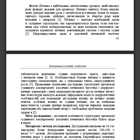
Вступ. 
Печінка є найбільшим метаболічним органом, який виконує 
різні функції, важливі для організму. Печінка синтезує білки, виділяє 
жовч, відіграє важливу роль у мет
аболізмі вуглеводів, білків та ліпідів, 
синтезує  гормони,  здійснює  детоксикацію  та  зберігає  різні  види 
вітамінів  і  мінералів  [1].  Печінка 
–
життєво  необхідний  орган 
зі  складною  структурою,  яка  характеризується  трьома  тісно  пов’яза
-
ними  між  собою  компартм
ентами,  до  яких  належать  гепатоцити,  що 
складають  паренхіму  печінки,  жовчовивідна  система  і  система  судин 
[2].   Мікроциркуляцію   крові  в   класичній  печінковій  часточці 
41
International scientific conference
забезпечують  відповідно  судини  портального  тракту,  синусоїди 
і  печінкові  вени  [3,  4].  Особ
ливостями  будови  печінки  є  наявність 
синусоїдних  гемокапілярів,  які  є  унікальним  типом  мікросудинного 
русла [5]. Проведення додаткових  досліджень структурної організації 
судинного  компартменту  класичної  печінкової  часточки  і  морфомет
-
ричних  параметрів  суд
ин  мікроциркуляторного  русла  печінки  інтакт
-
них білих щурів нададуть важливу інформацію щодо їх морфологічних 
особливостей  для  подальших  досліджень  впливу  на  печінку  різних 
агентів,  особливо  впливу  на  судини  печінки,  так  як  печінкова 
недостатність з різни
х причин (наприклад, вірусна інфекція, надмірне 
харчування або онкологічний тягар) є глобальною проблемою охорони 
здоров’я [2].
Мета дослідження
–
дослідити особливості структурної організації 
судинного  компартменту  класичної  печінкової  часточки  білого  щур
а 
в нормі.
Матеріали і методи дослідження. 
Дослідження виконане на 10 ста
-
тевозрілих  білих  безпородних  щурах
-
самцях  масою  180
–
230  г, 
віком  5
–
7  місяців.  Дослідження  проведені  з  дотриманням  морально
-
етичних  норм  у  відповідності  до  положень  Європейської  ко
нвенції 
щодо  захисту  хребетних  тварин,  яких  використовують  в  експеримен
-