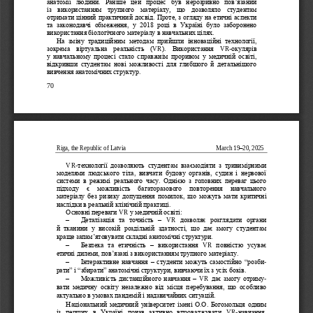
анатомії
людини
. 
Раніше
цей
процес
був
нерозривно
пов
’
язаний
із
використанням
трупного
матеріалу
, 
що
дозволяло
студентам
отримати
цінний
практичний
досвід
. 
Проте, з огляду на етичні аспекти 
та  законодавчі  обмеження,  у  2018  році  в  Україні  було  заборонено 
використання біологічного матеріалу в навчальних цілях.
На  зміну  традиційним  методам  прийшли  інноваційні  технології, 
зокрем
а  віртуальна  реальність  (
VR
).  Використання 
VR
-
окулярів 
у  навчальному  процесі  стало  справжнім  проривом  у  медичній  освіті, 
відкривши  студентам  нові  можливості  для  глибшого  й  детальнішого 
вивчення анатомічних структур.
70
Riga, the Republic of Latvia
March 19
–
20, 2025
VR
-
технології  дозволяють  студентам  взає
модіяти  з  тривимірними 
моделями  людського  тіла,  вивчати  будову  органів,  судин  і  нервової 
системи  в  режимі  реального  часу.  Однією  з  головних  переваг  цього 
підходу   є   можливість  багаторазового   повторення   навчального 
матеріалу без ризику допущення помилок, що 
можуть мати критичні 
наслідки в реальній клінічній практиці.
Основні переваги 
VR
у медичній освіті:
–
Деталізація  та  точність 
–
VR
дозволяє  розглядати  органи 
й  тканини  у  високій  роздільній  здатності,  що  дає  змогу  студентам 
краще запам’ятовувати складні 
анатомічні структури.
–
Безпека  та  етичність 
–
використання 
VR
повністю  усуває 
етичні дилеми, пов’язані з використанням трупного матеріалу.
–
Інтерактивне навчання 
–
студенти можуть самостійно ―розби
-
рати‖ і ―збирати‖ анатомічні структури, вивчаючи їх з усіх 
боків.
–
Можливість дистанційного навчання 
–
VR
дає змогу отриму
-
вати  медичну  освіту  незалежно  від  місця  перебування,  що  особливо 
актуально в умовах пандемій і надзвичайних ситуацій.
Національний медичний університет імені О.О. Богомольця одним 
із  перших  в 
Україні  почав  активно  впроваджувати 
VR
-
навчання. 