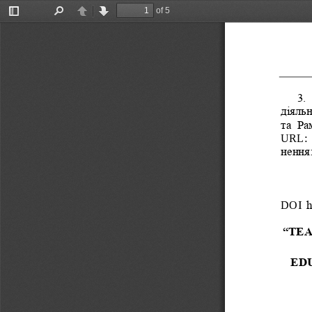
of 5
Toggle
Find
Previous
Next
Sidebar
3.
діяльн
та  Ра
URL
:
нення:
DOI 
  
“TE
EDU