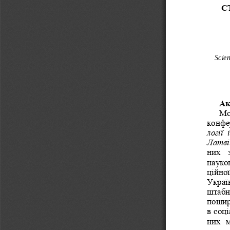
С
Scie
Ак
Мо
конфер
логії 
Латві
них  
науков
ційно
Україн
штабн
поши
в соц
них  м