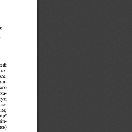
к,
т
вій 
ихо
- 
га, 
тив
- 
ого 
іка
- 
узі 
мас
- 
ге, 
ції 
цій
- 
не) 