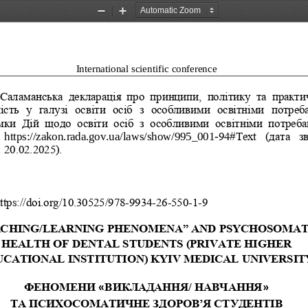
Zoom
Zoom
Out
In
International scientific conference 
 Саламанська  декларація  про  принципи,  політику  та  практи
ість  у  галузі  освіти  осіб  з  особливими  освітніми  потреб
мки  Дій  щодо  освіти  осіб  з  особливими  освітніми  потреба
   https://zakon.rada.gov.ua/laws/show/995_001
-
94#Text  (дата  з
 20.02.2025).
https://doi.org/10.30525/978-9934-26-550-1-9
ACHING/LEARNING PHENOMENA” AND PSYCHO
SOMAT
HEALTH OF DENTAL STUDENTS (PRIVATE HIGHE
R 
CATIONAL INSTITUTION) KYIV MEDICAL UNIVERSITY
ФЕНОМЕНИ 
ВИКЛАДАННЯ/ НАВЧАННЯ
«
»
ТА ПСИХОСОМАТИЧНЕ ЗДОРОВ’Я СТУДЕНТІВ 