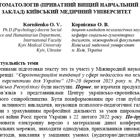
ТОМАТОЛОГІВ (ПРИВАТНИЙ ВИЩИЙ НАВЧАЛЬНИЙ
ЗАКЛАД) КИЇВСЬКИЙ МЕДИЧНИЙ УНІВЕРСИТЕТ
Korniienko 
O. V.
Корнієнко О. В.
Ph.D.(Psychology) docent Social 
доцент кандидат психологічних нау
nce and Humanitarian Department, 
кафедра соціально
-
гуманітарних 
International Faculty
дисциплін, міжнародний факульте
Kyiv Medical University
Київський 
м
едичний 
у
ніверситет
Kyiv, Ukraine
м. Київ, Україна
туальність теми 
тивами підготовки тексту тез та участі у Міжнародній науко
енції: “
Євроінтеграційні тенденції у сфері педагогіки та пс
 і  перспективи  для  України”  (19–20  березня  2025  року  м.  Ри
йська Республіка) 
були наступні. 
Перше
, не втрачати продук
зв’язків  з  представниками  Центру  українсько
-
європейськ
ого  співробітництва.  Бути  поінформованим  про  стан  публ
ї активності викладачів, науковців психолого
-
педагогічної гал
и  з  урахуванням  професійної  діяльності  за  умов  широко
ої війни Росії проти України з 22 лютого  2022 року. 
По
-
дру
рювати
електронну  версію  з  матеріалами  даної  конферен
іальних мережах, знаходити однодумців, прихильників іннова
етодів,  виклання  у  змішаних  умовах  (аудиторне/дистанцій