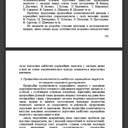
педагогів  у  закладах  вищої  освіти  стали  дослідження  В.
Бондар, 
І.
Демченко
,  Н.
Засенко,  І.
Кузави,  О.
Мартинчук,  С.
Миронової, 
Н.
Савінової, В.
Синьова, А.
Шевцова, В.
Шеремет та ін.
Проблему  формування  професійних  компетентностей  фахівців  з 
корекційної  педагогіки  схарактеризували  у  своїх  наукових  працях 
В.
Гладуш,  М.
Дехтяренко,  О.
Лутаєнко,  О.
Потапова,  О.
Проскурняк, 
В.
Сергеєва, О.
Шевченко та ін.
Не  зважаючи  на  розробки  сучасних  науковців  в  досліджуваному 
напрямі,  низка  питань  щодо  особливостей  теоретико
-
методологічних 
385
засад  підготовки  майбутніх  корекційних  педагогів  у  закладах  вищої 
освіти  на  основі  компетентнісного  підходу  залишається  недостатньо 
вивченою.
1. Професійна компетентність майбутніх корекційних педагогів 
як предмет наукового дослідження
Професійна  компетентність  корекційного  педагога  є  важливою 
характеристикою його готовності здійснювати педагогічну діяльність з 
особами  з  особливими  освітніми  потребами.  Ефективне  виконання 
професійних функцій таким фахівцем напряму залежить від рівня його
мотиваційної  сфери,  сформованої  системи  теоретико
-
методологічних 
знань,  вміння  та  навичок  застосовувати  відповідні  педагогічні 
технології,  здатності  до  саморозвитку  та  рефлексій,  сформованих 
моральних якостей та переконань. Власне професійна компетентніст
ь 
виступає  важливим  компонентом  підготовки  майбутніх  корекційних 
педагогів у закладах вищої освіти. 
Аналіз  теоретичних  напрацювань  щодо  окресленої  проблеми  дав 
підстави стверджувати, що у науковій (педагогічній та психологічній), 
спеціальній  літературі  існує  розмаїття  суджень  сучасних  науковців 
щодо    визначення    понять    «компетентність»,    «професійна 