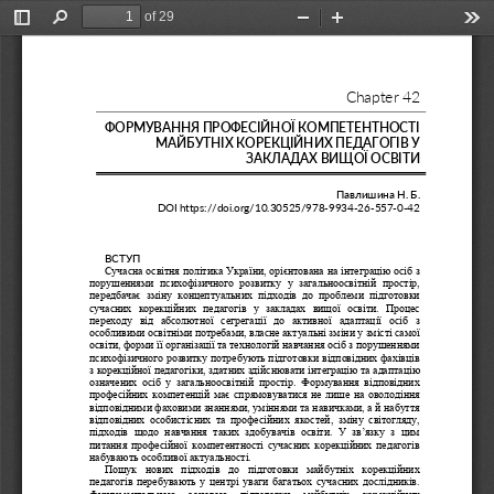
of 29
Toggle
Find
Zoom
Zoom
Too
Sidebar
Out
In
Chapter 
42
ФОРМУВАННЯ ПРОФЕСІЙНОЇ КОМПЕТЕНТНОСТІ 
МАЙБУТНІХ КОРЕКЦІЙНИХ ПЕДАГОГІВ У 
ЗАКЛАДАХ ВИЩОЇ ОСВІТИ
Павлишина Н. Б.
DOI
https
://
doi
.
org
/
10.
30525
/978
-
9934
-
26
-
557
-
0
-
42
ВСТУП
Сучасна освітня політика України, орієнтована на інтеграцію осіб з 
порушеннями  психофізичного  розвитку  у  загальноосвітній  простір, 
передбачає  зміну  концептуальних  підходів  до  проблеми  підготовки 
сучасних  корекційних  педагогів  у  закладах  вищої  освіти.  Процес 
переходу  від  абсолютної  сегрегації  до  активної  адаптації  осіб  з 
о
собливими освітніми потребами, власне актуальні зміни у змісті самої 
освіти, форми її організації та технологій навчання осіб з порушеннями 
психофізичного розвитку потребують підготовки відповідних фахівців 
з корекційної педагогіки, здатних здійснювати інт
еграцію та адаптацію 
означених  осіб  у  загальноосвітній  простір.  Формування  відповідних 
професійних компетенцій має спрямовуватися не лише на оволодіння 
відповідними фаховими знаннями, уміннями та навичками, а й набуття 
відповідних  особистісних  та  професійн
их  якостей,  зміну  світогляду, 
підходів  щодо  навчання  таких  здобувачів  освіти.  У  зв’язку  з  цим 
питання професійної компетентності сучасних  корекційних педагогів 
набувають особливої актуальності.
Пошук  нових  підходів  до  підготовки  майбутніх  корекційних 
педагогів перебувають у центрі уваги багатьох сучасних дослідників. 
Фундаментальною   основою   підготовки   майбутніх   корекційних 