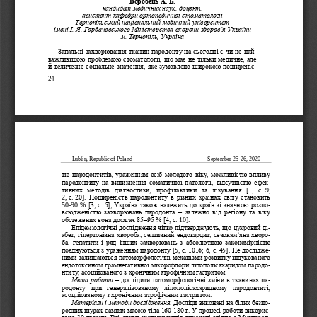
Воробець А. Б.
кандидат медичн
их наук, доцент,
асистент кафедри ортопедичної стоматології 
Тернопільський національний медичний університет 
імені І. Я. Горбачевського Міністерства охорони здоров
’
я України
м. Тернопіль, Україна
Запальні захворювання тканин пародонту на сьогодні є чи н
е на
й-
важливішою проблемою стоматології, що має не тільки медичне, але 
й величезне соціальне значення, яке зумовлено широкою поширені
с-
24
Lublin, Republic of Poland
September 25
–
26, 2020
тю пародонтитів, ураженням осіб молодого віку, можливістю впливу 
пародонтиту  на виникнення соматичної патології, відсутніст
ю ефе
к-
тивних  методів  діагностики,  профілактики  та  лікування  [1,  с.
9; 
2,
с.
20].  Поширеність  пародонтиту  в  різних  країнах  світу  становить 
50
-
90
%
[3, с.
5], Україна також належить до країн зі значною розп
о-
всюдженістю  захворювань  пародонта 
–
залежно  від  рег
іону  та  віку 
обстежених вона досягає 85
–
95 % [4, с.
10]. 
Епідеміологічні дослідження чітко підтверджують, що цукровий д
і-
абет, гіпертонічна хвороба, септичний ендокардит, сечокам
’
яна хвор
о-
ба,  гепатити  і  ряд  інших  захворювань  з  абсолютною  закономірністю 
поє
днуються з ураженням пародонту [5, с.
1016; 6, с.
45]. Не дослідж
е-
ними залишаються патоморфологічні механізми розвитку індукованого 
ендотоксином грамнегативної мікорофлори ліпополісахаридом парод
о-
нтиту, асоційованого з хронічним атрофічним гастритом.
Мета 
роботи
–
дослідити патоморфологічні зміни в тканинах п
а-
родонту  при  генералізованому  ліпополісахаридному  пародонтиті, 
асоційованому з хронічним атрофічним гастритом. 
Матеріали і методи дослідження
. Досліди виконані на білих безп
о-
родних щурах
-
самцях масою т
іла 160
-
180 г. У процесі роботи викори
с-
тано 30 тварин. Всі етапи експериментів виконані згідно з Міжнаро
д-