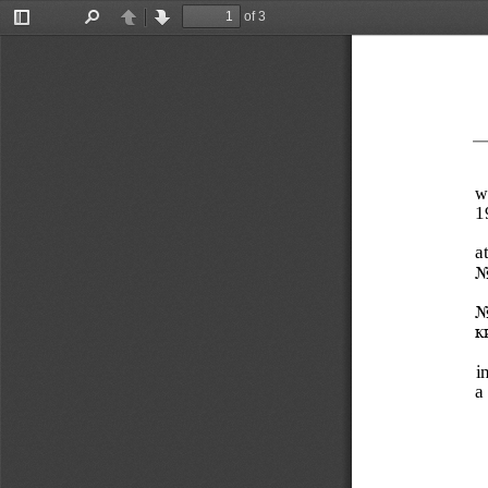
of 3
Toggle
Find
Previous
Next
Sidebar
w
1
a
N
N
к
i
a