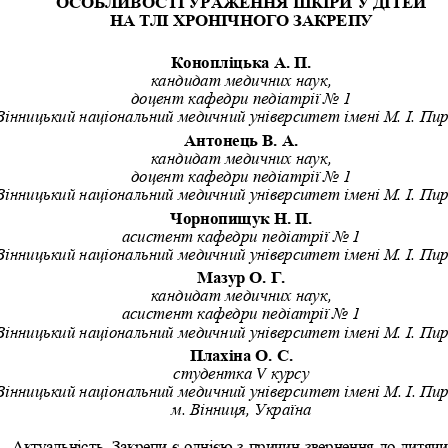
ОСОБЛИВОСТІ УРАЖЕННЯ
ШКІРИ У ДІТЕЙ
НА ТЛІ ХРОНІЧНОГО ЗА
КРЕПУ
Конопліцька А. П.
кандидат медичних наук,
доцент ка
федри педіатрії No 1
Вінницький національний медичний університет імені М. І. Пи
Антонець В. А.
кандидат медичних наук,
доцент кафедри педіатрії No 1
Вінницький національний медичний університет імені М. І. Пи
Чорнопищук Н. П.
асистент кафедри пе
діатрії No 1
Вінницький національний медичний університет імені М. І. Пи
Мазур О. Г.
кандидат медичних наук,
асистент кафедри педіатрії No 1
Вінницький національний медичний університет імені М. І. Пи
Плахіна О. С.
студентка 
V
курсу
Вінницький на
ціональний медичний університет імені М. І. Пи
м. Вінниця, Україна
Актуальність.
Закрепи є однією з причин звернення до дитячи