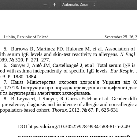
Zoom
Zoom
Out
In
Lublin, Republic of Poland
September 25
–
26, 
5.
Burrows  B,  Martinez  FD,  Halonen  M,  et  al
.  Association  of
ith  serum  IgE  levels  and  skin
-
test  reactivity  to  allergens. 
N  Engl 
989
. 
No 320. 
P. 
271
–
27
7
.
6.
Sunyer J, Antó JM, Castellsagué J, et al. Total serum IgE is 
ted with asthma independently of specific IgE levels. 
Eur Respir
.
o 9. 
P. 
1880
–
188
4.
7.
Н
аказ  Міністерства  охорони  здоров
’
я  України
від  0
o_127/18/ 
Інструкція про порядок проведення специфічної діа
и та імунотерапії алергічних захворювань.
8.
B.
Leynaert,  J.
Sunyer,  R.
Garcia
-
Esteban  et  al.  Gender  diff
n prevalence, diagnosis and incidence of allergic and non
-
allergic 
 population
-
based cohort. 
Thorax
. 2012. No 67. 
P
.
625
-
631
DOI https://doi.org
/10.30525/978
-
9934
-
588
-
81
-
5
-
2.
4
9