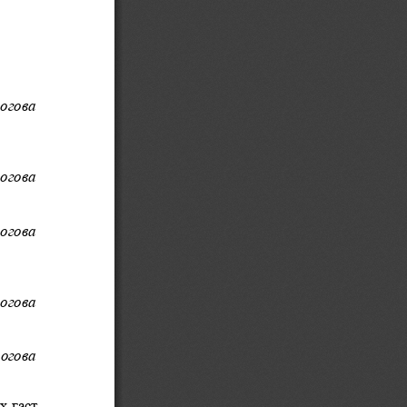
рогова
рогова
рогова
рогова
рогова
х г
а
с
т-