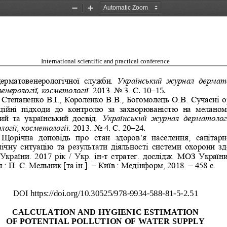
Zoom
Zoom
Out
In
International scientific and practical conference
дерматовенерологічної  служби. 
Український  журнал  дермат
 венерології, косметології
. 2013. No
3. С
. 10
–
15.
Степаненко В.І., Короленко В.В., Богомолець О.В. Сучасні о
ційні  підходи  до  контролю  за  захворюваністю  на  меланом
ий  та  український  досвід. 
Український  журнал  дерматологі
логії, косметології
. 2013. No
4. С. 20
–
24.
Щорічна  допо
відь  про  стан  здоров
’
я  населення,  санітарн
ічну  ситуацію  та  результати  діяльності  системи  охорони  зд
України. 2017 рік / Укр. ін
-
т стратег. дослідж. МОЗ України
.: П. С. Мельник [та ін.]. 
–
Київ : Медінформ, 2018. 
–
458 с.
DOI https://doi.org
/10.30525/978
-
9934
-
588
-
81
-
5
-
2.
5
1
CALCULATI
ON AND HYGIENIC ESTI
MATION
OF POTENTIAL POLLUTI
ON OF WATER SUPPLY