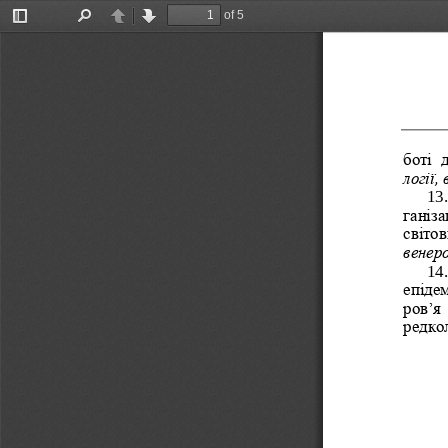
of 5
Toggle
Find
Previous
Next
Sidebar
боті  
логії,
13.
ганіза
світов
венеро
14.
епідем
ров
’
я 
редкол