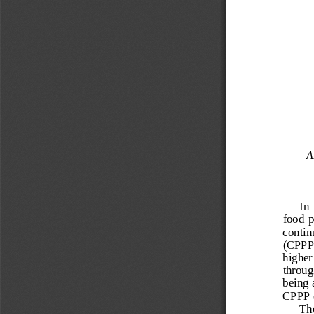
A
In 
food  p
contin
(CPPP).
higher
through
being 
CPPP 
The