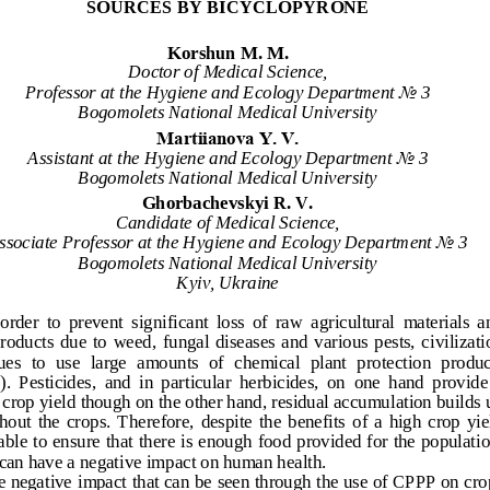
SOURCES BY BICYCLOPY
RONE
Korshun M. M.
Doctor of Medical Science,
Professor at the Hygiene and Ecology Department 
No 
3
Bogomolets National Medical University
Martіianova Y. V.
Assistant at t
he Hygiene and Ecology Department 
No 
3
Bogomolets National Medical University
Ghorbachevskyi R. V.
Candidate of Medical Science,
ssociate Professor at the Hygiene and Ecology Department 
No 
3
Bogomolets National Medical University
Kyiv, Ukraine
 order  to 
prevent  significant  loss  of  raw  agricultural  materials  a
roducts  due  to  weed,  fungal  diseases  and  various  pests,  civilizati
ues  to  use  large  amounts  of  chemical  plant  protection  produc
  Pesticides,  and  in  particular  herbicides,  on 
one  hand  provide 
 crop yield though on the other hand, residual accumulation builds 
out  the  crops.  Therefore,  despite  the  benefits  of  a  high  crop  yie
able to ensure that there is enough food provided for the populatio
can h
ave a negative impact on human health.
 negative impact that can be seen through the use of CPPP on cro