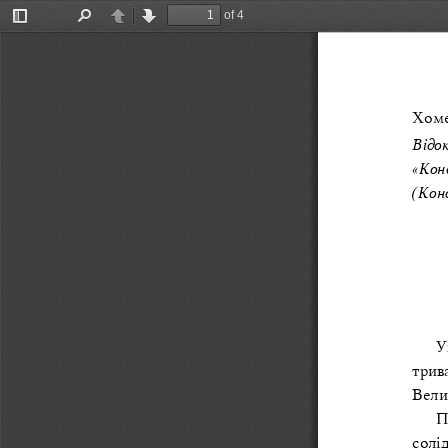
of 4
Toggle
Find
Previous
Next
Sidebar
Хоме
Відо
«Кон
(Кон
У
трив
Вели
П
солі