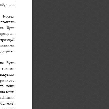
абульдо, 
  Руська 
 вважати 
ст.  була 
роцеси, 
ериторії 
ктивними 
адиційно 
же  бути 
  такими 
овжували 
оричного 
ст.  вони 
язівства 
евільних 
ів, мит, 
, воєнна 