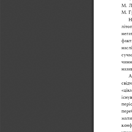
М.
Л
М.
Г
Н
літо
нега
факт
насл
суча
чинн
нази
А
свід
«цік
існу
періо
пере
мали
конф
утри