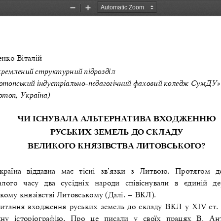
Zoom
Zoom
Out
In
нко Віталій 
кремлений структурний підрозділ 
отопський 
індустріально
-
педагогічний фаховий коледж СумДУ»
отоп, Україна)
ЧИ ІСНУВАЛА АЛЬТЕРНАТИВА ВХОДЖЕННЮ 
РУСЬКИХ ЗЕМЕЛЬ ДО СКЛАДУ 
ВЕЛИКОГО КНЯЗІВСТВА ЛИТОВСЬКОГО?
країна  віддавна  має  тісні  зв’язки  з  Литвою.  Протягом  д
алого  часу  два  сусідніх
народи  співіснували  в  єдиній  де
кому князівстві Литовському (Далі. 
–
ВКЛ). 
итання входження руських земель до складу ВКЛ у ХІV
ст.
дну  історіографію.  Про  це  писали  у  своїх  працях  В.  Ан