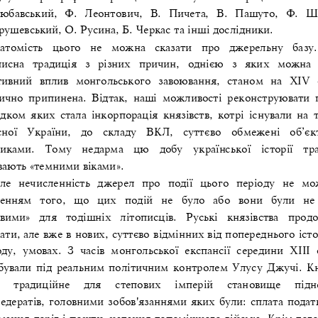
юбавський,  Ф.  Леонтович,  В.  Пичет
а,  В.  Пашуто,  Ф.  Ш
рушевський, О. Русина, Б. Черкас та інші дослідники.
атомість  цього  не  можна  сказати  про  джерельну  базу.
писна  традиція  з  різних  причин,  однією  з  яких  можна 
тивний  вплив  монгольського  завоювання,  стано
м  на  ХІV  
ично припинена. Відтак, наші можливості реконструювати п
ідком яких стала інкорпорація князівств, котрі існували на т
сної  України,  до  складу  ВКЛ,  суттєво  обмежені  об’є
иками.  Тому  недарма  цю  добу  ук
раїнської  історії  тр
вають «темними віками». 
ле  нечисленність  джерел  про  події  цього  періоду  не  мо
ченням  того,  що  цих  подій  не  було  або  вони  були  не
авими»  для  тодішніх  літописців.  Руські  князівства  прод
ват
и, але вже в нових, суттєво відмінних від попереднього іст
ду,  умовах.  З  часів  монгольської  експансії  середини  ХІІІ  
бували під реальним політичним контролем Улусу Джучі.
Кн
  традиційне  для  степових  імперій  становище  пі
дн
едератів, головними зобов'язаннями яких були: сплата податк
мання доріг і пошти, надання допоміжного війська. Крім того