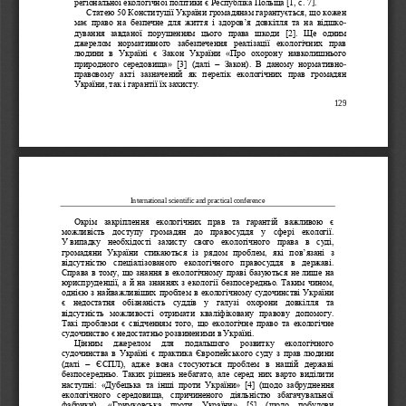
регіональної екологічної політики
є Республіка Польща [1, с.
7].
Статею 50 Конституції України громадянам гарантується, що кожен 
має  право  на  безпечне  для  життя  і  здоров
’
я  довкілля  та  на  відшко
-
д
ування  завданої  порушенням  цього  права  шкоди
[2].  Ще  одним 
джерелом  нормативного  забезпечення  реалізації  екологічних  прав 
людини  в  Україні  є  Закон  України 
«
Про  охорону  навколишнього 

природного  середовища
»
[3]  (далі 
Закон).  В  даному  нормативно
-
правовому  а
кті  зазначений  як  перелік  екологічних  прав  громадян 
України, так і гарантії їх захисту.
129
International scientific and practical conference
Окрім  закріплення  екологічних  прав  та  гарантій  важливою  є 
можливість  доступу  громадян  до  правосуддя  у  сфері  екології. 
У
випадку  необхідості  захисту  свого  екологічного  п
рава  в  суді, 
громадяни  України  стикаються  із  рядом  проблем,  які  пов
’
язані  з 
відсутністю  спеціалізованого  екологічного  правосуддя  в  державі. 
Справа в тому, що знання в екологічному праві базуються не лише на 
юриспруденції, а й на знаннях з екології безпосер
едньо. Таким чином, 
однією з найважливіших проблем в екологічному судочинстві України 
є  недостатня  обізнаність  суддів  у  галузі  охорони  довкілля  та 
відсутність  можливості  отримати  кваліфіковану  правову  допомогу. 
Такі  проблеми  є  свідченням  того,  що  екологічн
е  право  та  екологічне 
судочинство є недостатньо розвиненими в Україні.
Цінним   джерелом   для   подальшого   розвитку   екологічного 
судочинства в Україні є практика Європейського суду з прав людини 

(далі 
ЄСПЛ),  адже  вона  стосуються  проблем  в  нашій  державі 
безпос
ередньо.  Таких  рішень  небагато,  але  серед  них  варто  виділити 
наступні: 
«
Дубецька  та  інші  проти  України
»
[4]  (щодо  забруднення 
екологічного  середовища,  спричиненого  діяльністю  збагачувальної 
фабрики), 
«
Гримковська  проти  України
»
[5]  (щодо  побудови 