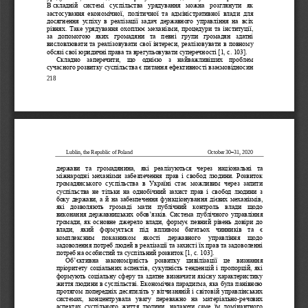
В
складній  системі  суспільства  урядування  можна  розглянути  як 
застосування  економічної,  політичної  та  адміністративної  влад
и  для 
досягнення  успіху  в  реалізації  задач  державного  управління  на  всіх 
рівнях. Таке урядування охоплює механізми, процедури та інституції, 
за  допомогою  яких  громадяни  та  певні  групи  громадян  здатні 
висловлювати та реалізовувати свої інтереси, реалізовува
ти в повному 
обсязі свої юридичні права
та врегульовувати суперечності
[1, с. 103]
.
Складно  заперечити,  що  однією  з  найважливіших  проблем 
сучасного розвитку суспільства є питання ефективності взаємовідносин 
218
Lublin, the Republic of Poland
October 
30
–
31
, 2020
держави  та  громадянина,  які  реалізуються  через 
національні  та 
міжнародні  механізми  забезпечення  прав  і  свобод  людини.  Розвиток 
громадянського  суспільства  в  Україні  стає  можливим  через  запити 
суспільства  не  тільки  на  однобічний  захист  прав  і  свобод  людини  з 
боку держави, а й на забезпечення функціонуван
ня дієвих механізмів, 
які  дозволяють  громаді  мати  публічний  контроль  влади  щодо 
виконання державницьких обов
’
язків. Система публічного управління 
громади, як основне джерело влади, формує  певний рівень  довіри  до 
влади,  який  формується  під  впливом  багатьох 
чинників  та  є 
комплексним  показником  якості  державного   управління  щодо 
задоволення потреб людей в реалізації та захисті їх прав та задоволенні 
потреб на особистий та суспільний розвиток [1, с. 103]
.
Об
’
єктивна  закономірність  розвитку  цивілізації  це  визнанн
я 
пріоритету соціальних аспектів, сукупність тенденцій і пропорцій, які 
формують соціальну сферу та здатне визначати якісну характеристику 
життя людини в суспільстві. Економічна парадигма, яка була панівною 
протягом попередніх десятиліть у вітчизняній і св
ітовій управлінських 
системах,  концентрувала  увагу  переважно  на  матеріально
-
речових 
аспектах  суспільного  життя  людини,  надаючи  саме  їм  домінантного 