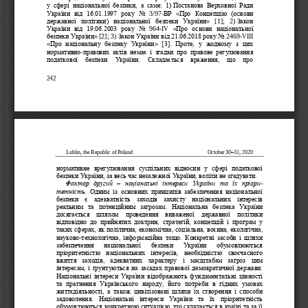
у  сфері  національної  бе
зпеки,  а  саме:  1)
Постанова  Верховної  Ради 
України  від  16.01.1997  року
No 
3/97
-
ВР 
«
Про  Концепцію  (основи 
державної  політики)  національної  безпеки  України
»
[1];   2)
Закон 
України  від  19.06.2003  року
No 
964
-
IV 
«
Про  основи  національної 
безпеки України
»
[2]; 3)
З
акон України від 21.06.2018 року
No 
2469
-
VIII 
«
Про  національну  безпеку  України
»
[3].  Проте,  у  жодному  з  цих 
нормативно
-
правових  актів  немає  і  згадки  про  правове  регулювання 
податкової   безпеки   України.   Складається   враження,   що   про 
242
Lublin, the Republic of Poland
October 
30
–
31
, 2020
нормативне  врегулювання  сус
пільних  відносин  у  сфері  податкової 
безпеки України, за весь час незалежної України, воліли не згадувати.
Фактор  другий 
–
національні  інтереси  України  та  їх  пріори
-
тетність.
Одним  із  основних  принципів  забезпечення  національної 
безпеки  є  адекватність  захо
дів  захисту  національних  інтересів 
реальним  та  потенційним  загрозам.  Національна  безпека  України 
досягається  шляхом  проведення  виваженої  державної  політики 
відповідно  до  прийнятих  доктрин,  стратегій,  концепцій  і  програм  у 
таких сферах, як політична, економ
ічна, соціальна, воєнна, екологічна, 
науково
-
технологічна,  інформаційна  тощо.  Конкретні  засоби  і  шляхи 
забезпечення   національної   безпеки   України   обумовлюються 
пріоритетністю  національних  інтересів,  необхідністю  своєчасного 
вжиття  заходів,  адекватних  характ
еру  і  масштабам  загроз  цим 
інтересам, і ґрунтуються на засадах правової демократичної держави. 
Національні  інтереси  України  відображають  фундаментальні  цінності 
та  прагнення  Українського  народу,  його  потреби  в  гідних  умовах 
життєдіяльності,  а  також  цивіліз
овані  шляхи  їх  створення  і  способи 
задоволення.  Національні  інтереси  України  та  їх  пріоритетність 
обумовлюються конкретною ситуацією, що складається в країні та за її 