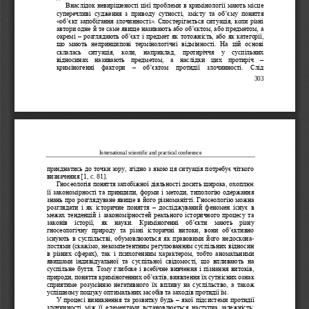
Внаслідок невирішеності цієї проблеми в кримінології мають місце 
с
уперечливі  судження  з  приводу  сутності,  змісту  та  об
’
єму  поняття 
«
об
’
єкт запобігання злочинності
»
. Спостерігається ситуація, коли різні 
автори одне й те саме явище називають або об
’
єктом, або предметом, а 
окремі 
–
розглядають об
’
єкт і предмет як 
тотожність, або як категорії, 
що  мають  непринципові  термінологічні  відмінності.  На  цій  основі 
склалась  ситуація,  коли,  наприклад,  протиріччя  у  суспільних 
відносинах  називають  предметом,  а  наслідки  цих  протиріч 
–
криміногенні  фактори 
–
об
’
єктом  протидії  зло
чинності.  Слід 
303
International scientific and practical conference
приєднатись до точки зору, згідно з якою ця ситуація потребує чіткого 
визначення [1, 
c
.
81].
Гносеологія поняття запобіжної діяльності досить широка, охоплює 
її закономірності та принципи, форми і методи, типологію одержання 
знань про розгля
дуване явище в його різноманітті. Гносеологію можна 
розглядати  і  як  історичне  поняття 
–
досліджуваний  феномен  існує  в 
межах тенденцій і закономірностей реального історичного процесу та 
законів  історії,  як  науки.  Криміногенні  об
’
єкти  мають  різну 
гносеологіч
ну  природу  та  різні  історичні  витоки,  вони  об
’
єктивно 
існують в суспільстві, обумовлюються як правовими  його недоскона
-
лостями (скажімо, некомпетентним регулюванням суспільних відносин 
в  різних  сферах),  так  і  психогенним  характером,  тобто  аномальними 
явищ
ами  індивідуальної  та  суспільної  свідомості,  що  впливають  на 
суспільне буття. Тому глибоке і всебічне вивчення і пізнання витоків, 
природи, поняття криміногенних об
’
єктів, виявлення їх сутнісних ознак 
сприятиме  розумінню  негативного  їх  впливу  на  суспільств
о,  а  також 
успішному пошуку оптимальних засобів та заходів протидії їм. 
У процесі виникнення та розвитку будь 
–
якої підсистеми протидії 
злочинності  між  її  елементами  встановлюється  наступна  залежність: 