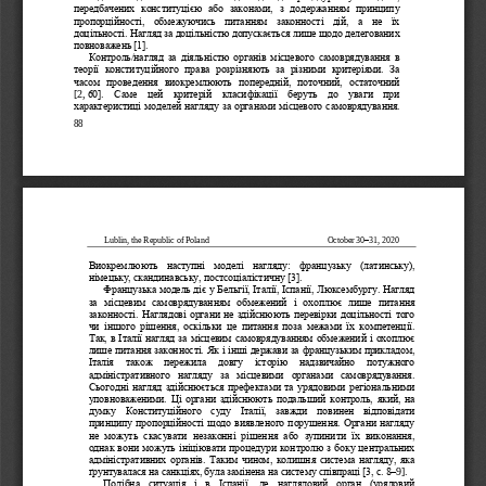
передбачених  конституцією  або  законами,  з  додержанням  принципу 
пропорційності,  обмежуючись  питанням  законності  дій,  а  не  їх 
доцільності. Нагляд за доцільністю допускається лише щодо делегованих 
повноважень [1].
Контроль/нагляд  за
діяльністю  органів  місцевого  самоврядування  в 
теорії  конституційного  права  розрізняють  за  різними  критеріями.  За 
часом  проведення  виокремлюють  попередній,  поточний,  остаточний 
[2,
60].  Саме  цей  критерій  класифікації  беруть  до  уваги  при 
характеристиці моде
лей нагляду за органами місцевого самоврядування. 
88
Lublin, the Republic of Poland
October 
30
–
31
, 2020
Виокремлюють  наступні  моделі  нагляду:  французьку  (латинську), 
німецьку, скандинавську, постсоціалістичну [3].
Французька модель діє у Бельгії, Італії, Іспанії, Люксембургу. Нагляд 
за  місцевим  самоврядування
м  обмежений  і  охоплює  лише  питання 
законності. Наглядові органи не здійснюють перевірки доцільності того 
чи  іншого  рішення,  оскільки  це  питання  поза  межами  їх  компетенції. 
Так, в Італії нагляд за місцевим самоврядуванням обмежений і охоплює 
лише питання за
конності. Як і інші держави за французьким прикладом, 
Італія   також   пережила   довгу   історію   надзвичайно   потужного 
адміністративного  нагляду  за  місцевими  органами  самоврядування. 
Сьогодні нагляд здійснюється префектами та урядовими регіональними 
уповноваженим
и. Ці органи здійснюють подальший контроль, який, на 
думку  Конституційного  суду  Італії,  завжди  повинен  відповідати 
принципу пропорційності щодо виявленого порушення. Органи нагляду 
не  можуть  скасувати  незаконні  рішення  або  зупинити  їх  виконання, 
однак вони
можуть ініціювати процедури контролю з боку центральних 
адміністративних органів. Таким чином, колишня система нагляду, яка 
ґрунтувалася на санкціях, була замінена на систему співпраці [3, с. 8
–
9]. 
Подібна  ситуація  і  в  Іспанії,  де  наглядовий  орган  (урядо
вий 