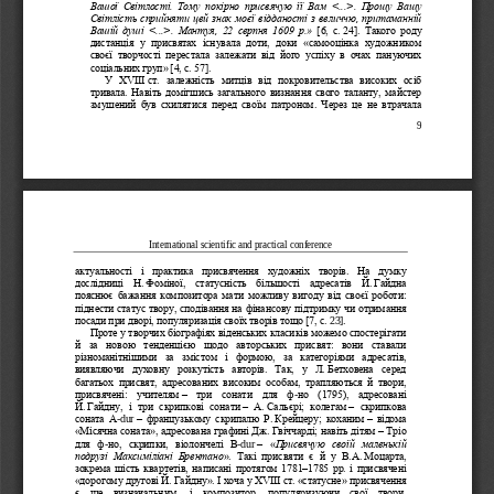
Вашої  Світлості.  Тому  покірно  присвячую  її  Ва
м  <...>.  Прошу  Вашу 
Світлість сприйняти цей знак моєї відданості з величчю, притаманній 
Вашій  душі  <...>.  Мантуя,  22  серпня  1609  р.
»
[6,  с.
24].  Такого  роду 
дистанція  у  присвятах  існувала  доти,  доки 
«
самооцінка  художником 
своєї  творчості  перестала  залежати
від  його  успіху  в  очах  пануючих 
соціальних груп
»
[4, с. 57].
У  XVIII
ст.  залежність  митців  від  покровительства  високих  осіб 
тривала. Навіть домігшись загального визнання свого таланту, майстер 
змушений  був  схилятися  перед  своїм  патроном.  Через  це  не  втрач
ала 
9
International scientific and practical conference
актуальності  і  практика  присвячення  художніх  творів.  На  думку 
дослідниці  Н.
Фоміної,  статусність  більшості  адресатів  Й.
Гайдна 
пояснює бажання композитора мати можливу  вигоду від своєї роботи: 
піднести статус твору, сподівання на фінансову підтримку чи
отримання 
посади при дворі, популяризація своїх творів тощо [7,
с.
23].
Проте у творчих біографіях віденських класиків можемо спостерігати 
й  за  новою  тенденцією  щодо  авторських  присвят:  вони  ставали 
різноманітнішими  за  змістом  і  формою,  за  категоріями  адр
есатів, 
виявляючи  духовну  розкутість  авторів.  Так,  у  Л.
Бетховена  серед 
багатьох  присвят,  адресованих  високим  особам,  трапляються  й  твори, 
присвячені:  учителям
–
три  сонати  для  ф
-
но  (1795),  адресовані 
Й.
Гайдну,  і  три  скрипкові  сонати
–
А.
Сальєрі;  колегам
–
скрипкова 
соната  A
-
dur
–
французькому  скрипалю  Р.
Крейцеру;  коханим
–
відома 
«
Місячна соната
»
, адресована графині Дж. Гвіччарді; навіть дітям
–
Тріо 
для  ф
-
но,  скрипки,  віолончелі  B
-
dur
–
«
Присвячую  своїй  маленькій 
подрузі  Максиміліані  Брентано
»
.  Такі  пр
исвяти  є  й  у  В.А.
Моцарта, 
зокрема шість квартетів, написані протягом 1781
–
1785 рр. і присвячені 
«
дорогому другові Й.
Гайдну
»
. І хоча у XVIII
ст. 
«
статусне
»
присвячення 
є  ще  визначальним,  і  композитор,  популяризуючи  свої  твори, 